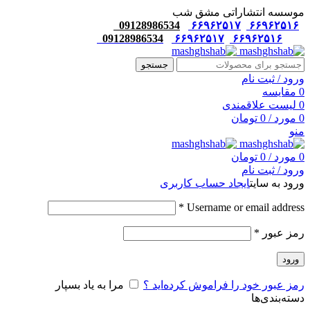
موسسه انتشاراتی مشق شب
09128986534
۶۶۹۶۲۵۱۷
۶۶۹۶۲۵۱۶
09128986534
۶۶۹۶۲۵۱۷
۶۶۹۶۲۵۱۶
جستجو
ورود / ثبت نام
0
مقایسه
0
لیست علاقمندی
0
مورد
/
0
تومان
منو
0
مورد
/
0
تومان
ورود / ثبت نام
ورود به سایت
ایجاد حساب کاربری
*
Username or email address
رمز عبور
*
ورود
رمز عبور خود را فراموش کرده‌اید ؟
مرا به یاد بسپار
دسته‌بندی‌ها