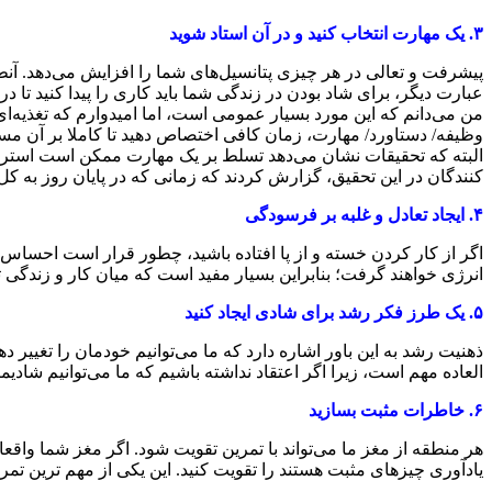
۳.
یک مهارت انتخاب کنید و در آن استاد شوید
پیشرفت و تعالی در هر چیزی پتانسیل‌های شما را افزایش می‌دهد. آن
عبارت دیگر، برای شاد بودن در زندگی شما باید کاری را پیدا کنید تا در 
من می‌دانم که این مورد بسیار عمومی است، اما امیدوارم که تغذیه‌ای ب
وظیفه/ دستاورد/ مهارت، زمان کافی اختصاص دهید تا کاملا بر آن مسلط
البته که تحقیقات نشان می‌دهد تسلط بر یک مهارت ممکن است استرس 
کنندگان در این تحقیق، گزارش کردند که زمانی که در پایان روز به ک
۴.
ایجاد تعادل و غلبه بر فرسودگی
اگر از کار کردن خسته و از پا افتاده باشید، چطور قرار است احساس 
انرژی خواهند گرفت؛ بنابراین بسیار مفید است که میان کار و زندگی تعا
۵.
یک طرز فکر رشد برای شادی ایجاد کنید
ذهنیت رشد به این باور اشاره دارد که ما می‌توانیم خودمان را تغییر د
العاده مهم است، زیرا اگر اعتقاد نداشته باشیم که ما می‌توانیم شادی
۶.
خاطرات مثبت بسازید
هر منطقه از مغز ما می‌تواند با تمرین تقویت شود. اگر مغز شما وا
یادآوری چیز‌های مثبت هستند را تقویت کنید. این یکی از مهم ترین ت