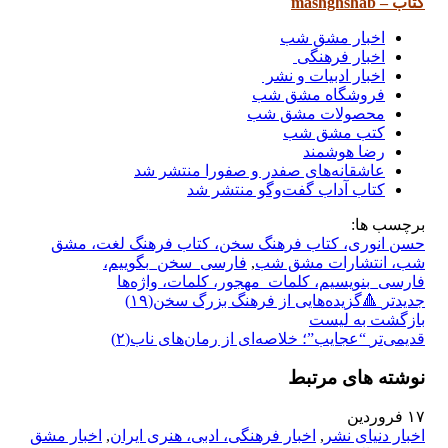
کتاب – mashghshab
اخبار مشق شب
اخبار فرهنگی
اخبار ادبیات و نشر
فروشگاه مشق شب
محصولات مشق شب
کتب مشق شب
رضا هوشمند
عاشقانه‌های صفدر و صفورا منتشر شد
کتاب آداب گفت‌و‌گو منتشر شد
برچسب ها:
حسن انوری، کتاب فرهنگ سخن، کتاب فرهنگ لغت، مشق
شب، انتشارات مشق شب
,
فارسی_سخن_بگوییم،
فارسی_بنویسیم، کلمات_مهجور، کلمات، واژه‌ها
جدیدتر
🔺️گزیده‌هایی از فرهنگ بزرگ سخن(۱۹)
بازگشت بە لیست
قدیمی‌تر
“عجایب”؛ خلاصه‌ای از رمان‌های ناب(۲)
نوشته های مرتبط
۱۷
فروردین
اخبار دنیای نشر
,
اخبار فرهنگی، ادبی، هنری ایران
,
اخبار مشق