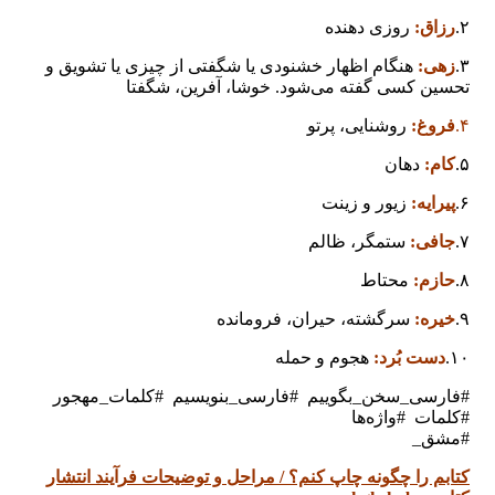
۲.
رزاق:
روزی دهنده
۳.
زهی:
هنگام اظهار خشنودی یا شگفتی از چیزی یا تشویق و
تحسین کسی گفته می‌شود. خوشا، آفرین، شگفتا
۴.
فروغ:
روشنایی، پرتو
۵.
کام:
دهان
۶.
پیرایه:
زیور و زینت
۷.
جافی:
ستمگر، ظالم
۸.
حازم:
محتاط
۹‌.
خیره:
سرگشته، حیران، فرومانده
۱۰.
دست بُرد:
هجوم و حمله
#فارسی_سخن_بگوییم #فارسی_بنویسیم #کلمات_مهجور
#کلمات #واژه‌ها
#مشق_
کتابم را چگونه چاپ کنم؟ / مراحل و توضیحات فرآیند انتشار