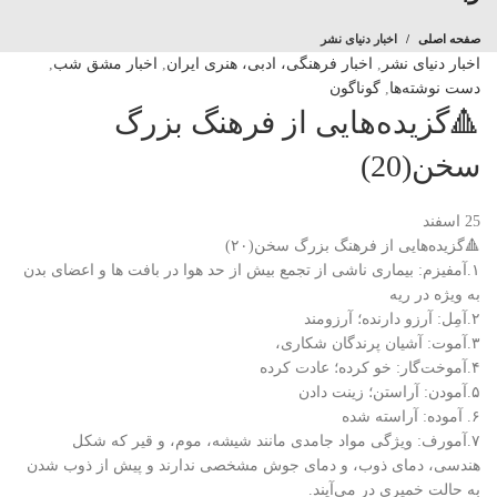
صفحه اصلی
اخبار دنیای نشر
اخبار دنیای نشر
,
اخبار فرهنگی، ادبی، هنری ایران
,
اخبار مشق شب
,
دست نوشته‌ها
,
گوناگون
🔺️گزیده‌هایی از فرهنگ بزرگ
سخن(20)
25
اسفند
🔺️گزیده‌هایی از فرهنگ بزرگ سخن(۲۰)
۱.آمفیزم: بیماری ناشی از تجمع بیش از حد هوا در بافت ها و اعضای بدن
به ویژه در ریه
۲.آمِل: آرزو دارنده؛ آرزومند
۳.آموت: آشیان پرندگان شکاری،
۴.آموخت‌گار: خو کرده؛ عادت کرده
۵.آمودن: آراستن؛ زینت دادن
۶. آموده: آراسته شده
۷.آمورف: ویژگی مواد جامدی مانند شیشه، موم، و قیر که شکل
هندسی، دمای ذوب، و دمای جوش مشخصی ندارند و پیش از ذوب شدن
به حالت خمیری در می‌آیند.