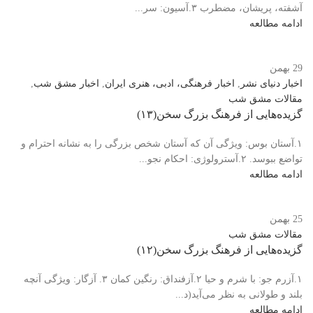
آشفته، پریشان، مضطرب ۳.آسیون: سر...
ادامه مطالعه
29
بهمن
اخبار دنیای نشر
,
اخبار فرهنگی، ادبی، هنری ایران
,
اخبار مشق شب
,
مقالات مشق شب
️گزیده‌هایی از فرهنگ بزرگ سخن(۱۳)
۱.آستان بوس: ویژگی آن که آستان شخص بزرگی را به نشانه احترام و
تواضع ببوسد. ۲.آسترولوژی: احکام نجو...
ادامه مطالعه
25
بهمن
مقالات مشق شب
️گزیده‌هایی از فرهنگ بزرگ سخن(۱۲)
۱.آزرم جو: با شرم و حیا ۲.آزفنداق: رنگین کمان ۳. آزگار: ویژگی آنچه
بلند و طولانی به نظر می‌آید(د...
ادامه مطالعه