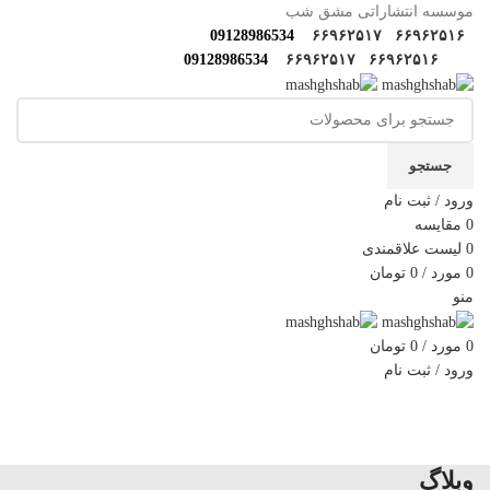
موسسه انتشاراتی مشق شب
09128986534
۶۶۹۶۲۵۱۷
۶۶۹۶۲۵۱۶
09128986534
۶۶۹۶۲۵۱۷
۶۶۹۶۲۵۱۶
جستجو
ورود / ثبت نام
0
مقایسه
0
لیست علاقمندی
0
مورد
/
0
تومان
منو
0
مورد
/
0
تومان
ورود / ثبت نام
دسته‌بندی‌ها
خانه
فروشگاه
مولف‌ها و مترجم ها
کارگاه های مهارتی
گالری مشق شب
سوالات متداول
اخبار مشق شب
سایر آثار
درباره ما
تماس با ما
وبلاگ