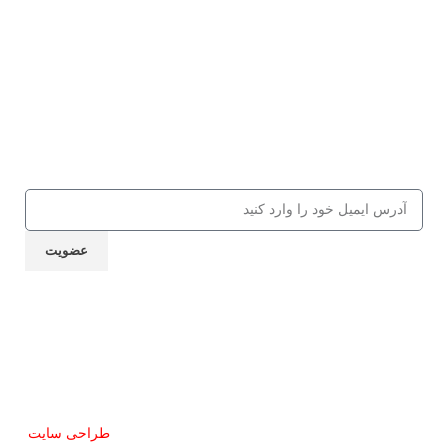
عضویت در باشگاه مشق شب
جهت دریافت 10% تخفیف از کالاها و
کلاس‌های مهارتی، کافه کتاب، جلسات و
... ایمیل خود را ارسال نمایید
عضویت
نماد اعتماد
تمام حقوق این سایت برای مشق شب محفوظ است.
طراحی سایت