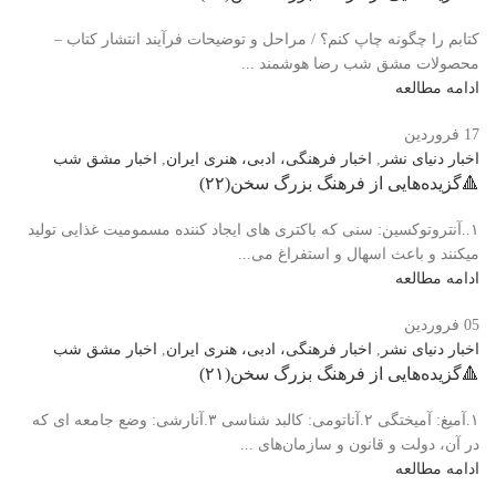
کتابم را چگونه چاپ کنم؟ / مراحل و توضیحات فرآیند انتشار کتاب –
محصولات مشق شب رضا هوشمند ...
ادامه مطالعه
17
فروردین
اخبار دنیای نشر
,
اخبار فرهنگی، ادبی، هنری ایران
,
اخبار مشق شب
🔺️گزیده‌هایی از فرهنگ بزرگ سخن(۲۲)
۱..آنتروتوکسین: سنی که باکتری های ایجاد کننده مسمومیت غذایی تولید
میکنند و باعث اسهال و استفراغ می...
ادامه مطالعه
05
فروردین
اخبار دنیای نشر
,
اخبار فرهنگی، ادبی، هنری ایران
,
اخبار مشق شب
🔺️گزیده‌هایی از فرهنگ بزرگ سخن(۲۱)
۱.آمیغ: آمیختگی ۲.آناتومی: کالبد شناسی ۳.آنارشی: وضع جامعه ای که
در آن، دولت و قانون و سازمان‌های ...
ادامه مطالعه