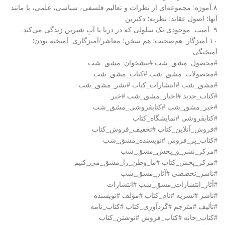
۸.آموزه: مجموعه‌ای از نظرات و تعالیم فلسفی، سیاسی، علمی، یا مانند
آنها؛ اصول عقاید؛ نظریه؛ دکترین
۹. آمیب: موجودی تک سلولی که در دریا یا آبِ شیرین زندگی می‌کند.
۱۰.آمیزگار: هم‌صحبت؛ هم سخن؛ معاشر/آمیزگاری: آمیخته بودن؛
آمیختگی
#محصول_مشق_شب #پیشخوان_مشق_شب
#محصولات_مشق_شب #کتاب_مشق_شب
#مشق_شب #انتشارات_کتاب #نشر_مشق_شب
#کتاب_جدید #اخبار_مشق_شب #خبر
#خبر_مشق_شب #کتابفروشی_مشق_شب
#کتابفروشی #نمایشگاه_کتاب
#فروش_آنلاین_کتاب #تخفیف_فروش_کتاب
#کتاب_پر_فروش #نویسنده_مشق_شب
#مرکز_نشر_و_پخش_مشق_شب
#مرکز_پخش_کتاب #ما_وطن_را_مشق_می_کنیم
#ناشر_تخصصی #آثار_مشق_شب
#آثار_انتشارات_مشق_شب #انتشارات
#ناشر #نشریه #نام_کتاب #مؤلف #نویسنده
#تألیف #مترجم #گردآوری_کتاب #کتاب_نامه
#کتاب_خانه #کتاب_فروش #نوشتن_کتاب