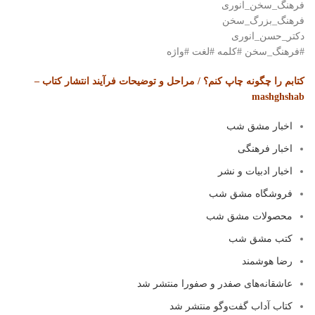
فرهنگ_سخن_انوری
فرهنگ_بزرگ_سخن
دکتر_حسن_انوری
#فرهنگ_سخن #کلمه #لغت #واژه
کتابم را چگونه چاپ کنم؟ / مراحل و توضیحات فرآیند انتشار کتاب –
mashghshab
اخبار مشق شب
اخبار فرهنگی
اخبار ادبیات و نشر
فروشگاه مشق شب
محصولات مشق شب
کتب مشق شب
رضا هوشمند
عاشقانه‌های صفدر و صفورا منتشر شد
کتاب آداب گفت‌و‌گو منتشر شد