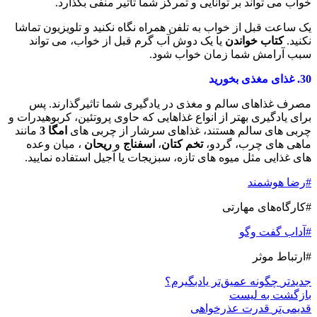
خواب می تواند بر توانایی و تمرکز شما تأثیر منفی بگذارد.
یک ساعت قبل از خواب به تلفن همراه نگاه نکنید و تلویزیون تماشا
نکنید.
کتاب خواندن
یا یک دوش آب گرم قبل از خواب، می تواند
سبب آرامش شما زمان خواب شود.
30.
غذای مغذی بخورید
مصرف غذاهای سالم و مغذی در یادگیری شما تاثیرگذارند. پس
برای یادگیری بهتر از انواع غذاهایی که حاوی پروتئین، کربوهیدرات و
چربی های سالم هستند، غذاهای سرشار از چربی های
امگا 3
مانند
ماهی های چرب، گردو،
تخم کتان
،
اسفناج
و
ریحان
، میان وعده
های غذایی مثل میوه های تازه، سبزیجات یا آجیل استفاده نمایید.
#رضا هوشمند
#کارگاه‌های مهارتی
#آداب گفت وگو
#ارتباط موثر
جدیدتر
چگونه عمیق‌تر یادبگیرم؟
بازگشت بە لیست
قدیمی‌تر
قدرت عذرخواهی