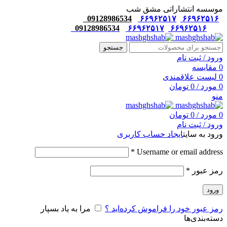
موسسه انتشاراتی مشق شب
09128986534
۶۶۹۶۲۵۱۷
۶۶۹۶۲۵۱۶
09128986534
۶۶۹۶۲۵۱۷
۶۶۹۶۲۵۱۶
جستجو
ورود / ثبت نام
0
مقایسه
0
لیست علاقمندی
0
مورد
/
0
تومان
منو
0
مورد
/
0
تومان
ورود / ثبت نام
ورود به سایت
ایجاد حساب کاربری
*
Username or email address
رمز عبور
*
ورود
رمز عبور خود را فراموش کرده‌اید ؟
مرا به یاد بسپار
دسته‌بندی‌ها