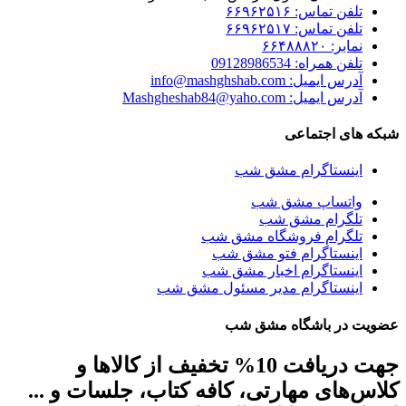
تلفن تماس: ۶۶۹۶۲۵۱۶
تلفن تماس: ۶۶۹۶۲۵۱۷
نمابر: ۶۶۴۸۸۸۲۰
تلفن همراه: 09128986534
آدرس ایمیل: info@mashghshab.com
آدرس ایمیل: Mashgheshab84@yaho.com
شبکه های اجتماعی
اینستاگرام مشق شب
واتساپ مشق شب
تلگرام مشق شب
تلگرام فروشگاه مشق شب
اینستاگرام فتو مشق شب
اینستاگرام اخبار مشق شب
اینستاگرام مدیر مسئول مشق شب
عضویت در باشگاه مشق شب
جهت دریافت 10% تخفیف از کالاها و
کلاس‌های مهارتی، کافه کتاب، جلسات و ...