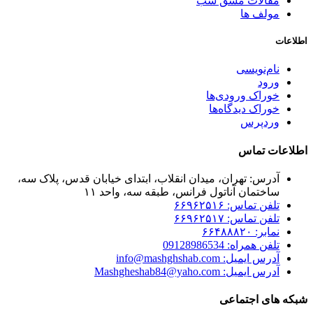
مقالات مشق شب
مولف ها
اطلاعات
نام‌نویسی
ورود
خوراک ورودی‌ها
خوراک دیدگاه‌ها
وردپرس
اطلاعات تماس
آدرس: تهران، میدان انقلاب، ابتدای خیابان قدس، پلاک سه،
ساختمان آناتول فرانس، طبقه سه، واحد ۱۱
تلفن تماس: ۶۶۹۶۲۵۱۶
تلفن تماس: ۶۶۹۶۲۵۱۷
نمابر: ۶۶۴۸۸۸۲۰
تلفن همراه: 09128986534
آدرس ایمیل: info@mashghshab.com
آدرس ایمیل: Mashgheshab84@yaho.com
شبکه های اجتماعی