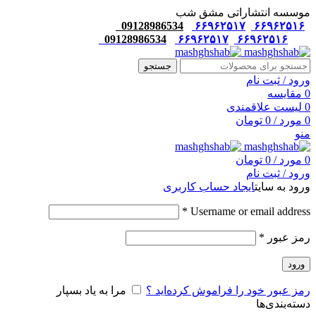
موسسه انتشاراتی مشق شب
09128986534
۶۶۹۶۲۵۱۷
۶۶۹۶۲۵۱۶
09128986534
۶۶۹۶۲۵۱۷
۶۶۹۶۲۵۱۶
جستجو
ورود / ثبت نام
0
مقایسه
0
لیست علاقمندی
0
مورد
/
0
تومان
منو
0
مورد
/
0
تومان
ورود / ثبت نام
ورود به سایت
ایجاد حساب کاربری
*
Username or email address
رمز عبور
*
ورود
رمز عبور خود را فراموش کرده‌اید ؟
مرا به یاد بسپار
دسته‌بندی‌ها