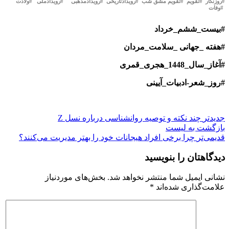
#روزنگار #تقویم #تقویم مشق شب #رویدادتاریخی #رویدادمذهبی #رویدادملی #ولادت
#وفات
#بیست_ششم_خرداد
#هفته _جهانی _سلامت_مردان
#آغاز_سال_1448_هجری_قمری
#روز_شعر-ادبیات_آیینی
جدیدتر
چند نکته و توصیه روانشناسی درباره نسل Z
بازگشت بە لیست
قدیمی‌تر
چرا برخی افراد هیجانات خود را بهتر مدیریت می‌کنند؟
دیدگاهتان را بنویسید
نشانی ایمیل شما منتشر نخواهد شد.
بخش‌های موردنیاز
علامت‌گذاری شده‌اند
*