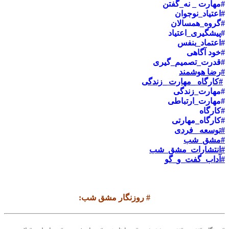
#مهارت _ نه_گفتن
#اعتیاد_نوجوان
#گروه_همسالان
#پیشگیری_اعتیاد
#اعتماد_بنفس
#خود آگاهی
#قدرت_تصمیم_گیری
#رضا هوشمند
#کارگاه _مهارت _زندگی
#مهارت_زندگی
#مهارت_ارتباطی
#کارگاه
#کارگاه_مهارتی
#توسعه _فردی
#مشق_شب
#انتشارات_مشق_شب
#آداب_گفت_و_گو
#
روزنگار مشق شب
: