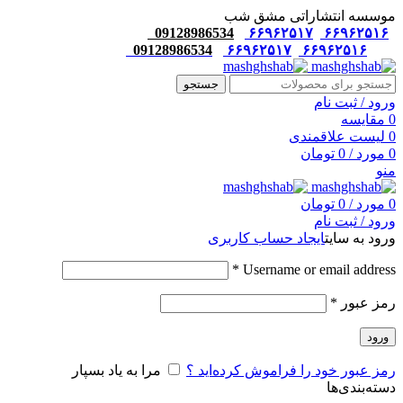
موسسه انتشاراتی مشق شب
09128986534
۶۶۹۶۲۵۱۷
۶۶۹۶۲۵۱۶
09128986534
۶۶۹۶۲۵۱۷
۶۶۹۶۲۵۱۶
جستجو
ورود / ثبت نام
0
مقایسه
0
لیست علاقمندی
0
مورد
/
0
تومان
منو
0
مورد
/
0
تومان
ورود / ثبت نام
ورود به سایت
ایجاد حساب کاربری
*
Username or email address
رمز عبور
*
ورود
رمز عبور خود را فراموش کرده‌اید ؟
مرا به یاد بسپار
دسته‌بندی‌ها