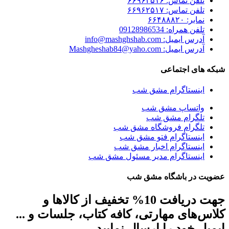
تلفن تماس: ۶۶۹۶۲۵۱۶
تلفن تماس: ۶۶۹۶۲۵۱۷
نمابر: ۶۶۴۸۸۸۲۰
تلفن همراه: 09128986534
آدرس ایمیل: info@mashghshab.com
آدرس ایمیل: Mashgheshab84@yaho.com
شبکه های اجتماعی
اینستاگرام مشق شب
واتساپ مشق شب
تلگرام مشق شب
تلگرام فروشگاه مشق شب
اینستاگرام فتو مشق شب
اینستاگرام اخبار مشق شب
اینستاگرام مدیر مسئول مشق شب
عضویت در باشگاه مشق شب
جهت دریافت 10% تخفیف از کالاها و
کلاس‌های مهارتی، کافه کتاب، جلسات و ...
ایمیل خود را ارسال نمایید