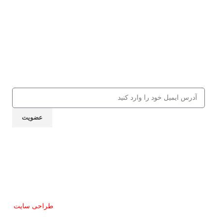
عضویت در باشگاه مشق شب
جهت دریافت 10% تخفیف از کالاها و
کلاس‌های مهارتی، کافه کتاب، جلسات و
... ایمیل خود را ارسال نمایید
عضویت
نماد اعتماد
تمام حقوق این سایت برای مشق شب محفوظ است.
طراحی سایت
توسط آرشیتاوب