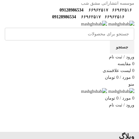
موسسه انتشاراتی مشق شب
09128986534
۶۶۹۶۲۵۱۷
۶۶۹۶۲۵۱۶
09128986534
۶۶۹۶۲۵۱۷
۶۶۹۶۲۵۱۶
جستجو
ورود / ثبت نام
0
مقایسه
0
لیست علاقمندی
0
مورد
/
0
تومان
منو
0
مورد
/
0
تومان
ورود / ثبت نام
دسته‌بندی‌ها
خانه
فروشگاه
مولف‌ها و مترجم ها
کارگاه های مهارتی
گالری مشق شب
سوالات متداول
اخبار مشق شب
سایر آثار
درباره ما
تماس با ما
وبلاگ