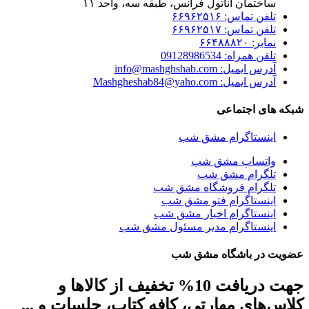
ساختمان آناتول فرانس، طبقه سه، واحد ۱۱
تلفن تماس: ۶۶۹۶۲۵۱۶
تلفن تماس: ۶۶۹۶۲۵۱۷
نمابر: ۶۶۴۸۸۸۲۰
تلفن همراه: 09128986534
آدرس ایمیل: info@mashghshab.com
آدرس ایمیل: Mashgheshab84@yaho.com
شبکه های اجتماعی
اینستاگرام مشق شب
واتساپ مشق شب
تلگرام مشق شب
تلگرام فروشگاه مشق شب
اینستاگرام فتو مشق شب
اینستاگرام اخبار مشق شب
اینستاگرام مدیر مسئول مشق شب
عضویت در باشگاه مشق شب
جهت دریافت 10% تخفیف از کالاها و
کلاس‌های مهارتی، کافه کتاب، جلسات و ...