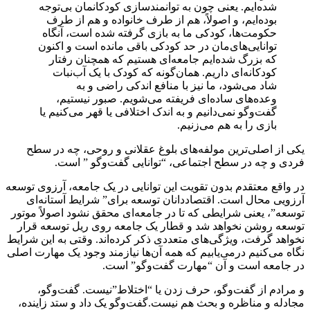
شده‌ایم. یعنی چون به توانمندسازی کودکانمان بی‌توجه
بوده‌ایم، و اصولاً، هم از طرف خانواده و هم از طرف
حکومت‌ها، کودکی ما به بازی گرفته شده است، آنگاه
توانایی‌های‌مان در حد کودکی باقی مانده‌ است و اکنون
که بزرگ شده‌ایم جامعه‌ای هستیم که همچنان رفتار
کودکانه‌ای داریم. همان‌گونه که کودک با یک آب‌نبات
شاد می‌شود، ما نیز با منافع اندکی راضی و به
وعده‌های ساده‌ای فریفته‌ ‌می‌شویم. صبور نیستیم،
گفت‌وگو نمی‌دانیم و به اندک اختلافی یا قهر می‌کنیم یا
بازی را به هم می‌زنیم.
یکی از اصلی‌ترین مولفه‌های بلوغ عقلانی و روحی، چه در سطح
فردی و چه در سطح اجتماعی، “توانایی گفت‌وگو‌ ” است.
در واقع معتقدم بدون تقویت این توانایی در یک جامعه، آرزوی توسعه
آرزویی محال است. اقتصاددانان توسعه برای” شرایط آستانه‌ای
توسعه”، یعنی شرایطی که تا در جامعه‌ای محقق نشود اصولاً موتور
توسعه روشن نخواهد شد و قطار یک جامعه روی ریل توسعه قرار
نخواهد گرفت، ویژگی‌های متعددی ذکر کرده‌اند. وقتی به این شرایط
نگاه می‌کنیم درمی‌یابیم که همه آن‌ها نیازمند وجود یک مهارت اصلی
در جامعه است و آن “مهارت گفت‌وگو” ‌است.
و مرادم از گفت‌وگو، حرف زدن یا “اختلاط”نیست. گفت‌و‌گو،
مجادله و مناظره و بحث هم نیست.گفت‌وگو یک داد و ستد زاینده،