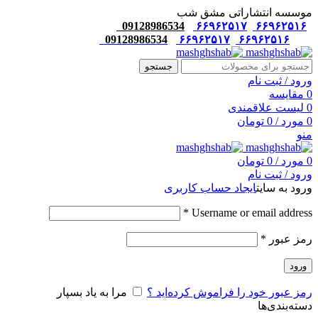
موسسه انتشاراتی مشق شب
09128986534
۶۶۹۶۲۵۱۷
۶۶۹۶۲۵۱۶
09128986534
۶۶۹۶۲۵۱۷
۶۶۹۶۲۵۱۶
جستجو
ورود / ثبت نام
0
مقایسه
0
لیست علاقمندی
0
مورد
/
0
تومان
منو
0
مورد
/
0
تومان
ورود / ثبت نام
ورود به سایت
ایجاد حساب کاربری
*
Username or email address
رمز عبور
*
ورود
رمز عبور خود را فراموش کرده‌اید ؟
مرا به یاد بسپار
دسته‌بندی‌ها