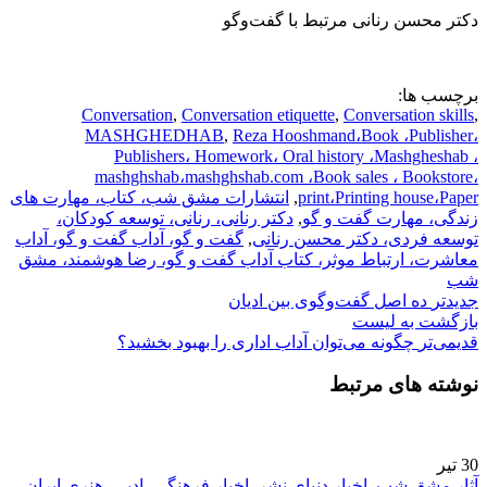
دکتر محسن رنانی مرتبط با گفت‌و‌گو
برچسب ها:
Conversation
,
Conversation etiquette
,
Conversation skills
,
MASHGHEDHAB
,
Reza Hooshmand،Book ،Publisher،
Publishers، Homework، Oral history ،Mashgheshab ،
mashghshab،mashghshab.com ،Book sales ، Bookstore،
print،Printing house،Paper
,
انتشارات مشق شب، کتاب، مهارت های
زندگی، مهارت گفت و گو
,
دکتر رنانی، رنانی، توسعه کودکان،
توسعه فردی، دکتر محسن رنانی
,
گفت و گو، آداب گفت و گو، آداب
معاشرت، ارتباط موثر، کتاب آداب گفت و گو، رضا هوشمند، مشق
شب
جدیدتر
ده اصل گفت‌وگوی بین ‌ادیان
بازگشت بە لیست
قدیمی‌تر
چگونه می‌توان آداب اداری را بهبود بخشید؟
نوشته های مرتبط
30
تیر
آثار مشق شب
,
اخبار دنیای نشر
,
اخبار فرهنگی، ادبی، هنری ایران
,