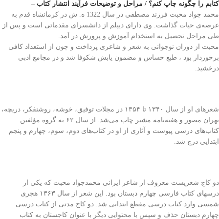
کتابم را چگونه چاپ کنم؟ / مراحل و توضیحات فرآیند انتشار کتاب –
محمد جواد محبت فرزند مصطفی در سال 1322 ه. ش در کرمانشاه قدم به
عرصه‌ی حیات گذاشت. وی دارای دیپلم از دانشسرای مقدماتی است و پس از
طی مراحل تحصیل به استخدام آموزش و پرورش در آمد.
محبت از دوران نوجوانی به شعر و شاعری پرداخت و چون از استعداد کافی
برخوردار بود ، طبع حساس و مضمون یابش شکوفا شد و در مجامع ادبی
درخشید.
شعرهای او از سال ۱۳۴۰ تا ۱۳۵۴ در مجلات توفیق، خوشه، روشنفکر، دریچه،
تهران مصور و هفته‌نامه مشیر چاپ می‌شد. از سال ۶۲ به گروه مؤلفین
کتاب‌های درسی پیوست و آثاری از او در کتاب‌های دوم، سوم، چهارم و پنجم
ابتدایی درج شد.
دو کاج شعریست معروف از شاعر ایرانی محمدجواد محبت که یکی از
درسهای کتاب فارسی چهارم دبستان بود. این شعر از سال ۱۳۶۳ هجری
شمسی وارد کتاب درسی مقطع ابتدایی شد. دو کاج مدتی از کتاب درسی
چهارم دبستان حذف و سپس با محتوایی دیگر با عنوان کاجستان به کتاب