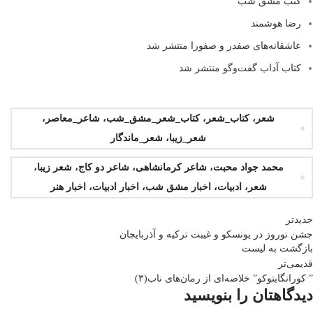
کتب مشق شب
رضا هوشمند
عاشقانه‌های صفدر و صفورا منتشر شد
کتاب آداب گفت‌و‌گو منتشر شد
شعر، کتاب_شعر، کتاب_شعر_مشق_شب، شاعر_معاصر،
شعر_زیبا، شعر_ماندگار
محمد جواد محبت، شاعر کرمانشاهی، شاعر دو کاج، شعر زیبا،
شعر، ادبیات، اخبار مشق شب، اخبار ادبیات، اخبار هنر
جدیدتر
جشن نوروز در یونسکو و غیبت ترکیه و آذربایجان
بازگشت بە لیست
قدیمی‌تر
” کورانگایتوکو” خلاصه‌ای از رمان‌های ناب(۳)
دیدگاهتان را بنویسید