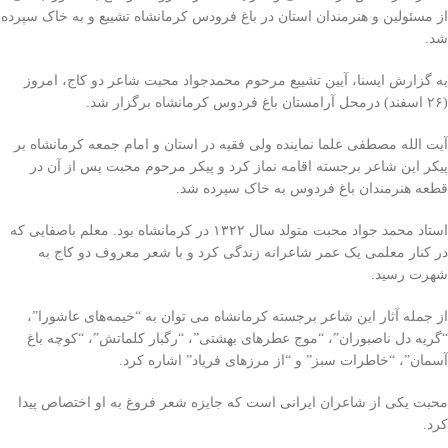
از مسئولین و هنرمندان استان در باغ فرودس کرمانشاه تشییع و به خاک سپرده
شد.
به گزارش ایسنا، آیین تشییع مرحوم محمدجواد محبت شاعر دو کاج، امروز
(۲۶ اسفند) درمحل آرامستان باغ فردوس کرمانشاه برگزار شد.
آیت الله مصطفی علما نماینده ولی فقیه در استان و امام جمعه کرمانشاه بر
پیکر این شاعر برجسته اقامه نماز کرد و پیکر مرحوم محبت پس از آن در
قطعه هنرمندان باغ فردوس به خاک سپرده شد.
استاد محمد جواد محبت متولد سال ۱۳۲۲ در کرمانشاه بود. معلم باصفایی که
در کنار معلمی یک عمر شاعرانه زندگی کرد و با شعر معروف دو کاج به
شهرت رسید.
از جمله آثار این شاعر برجسته کرمانشاه می توان به “خیمه‌های عاشورا”،
“گریه دل ناصبوران”، “موج عطرهای بهشتی”، “رگبار کلماتش”، “کوچه باغ
آسمان”، “خاطرات سبز” و “از مرزهای فریاد” اشاره کرد.
محبت یکی از شاعران ایرانی است که جایزه شعر فروغ به او اختصاص پیدا
کرد.