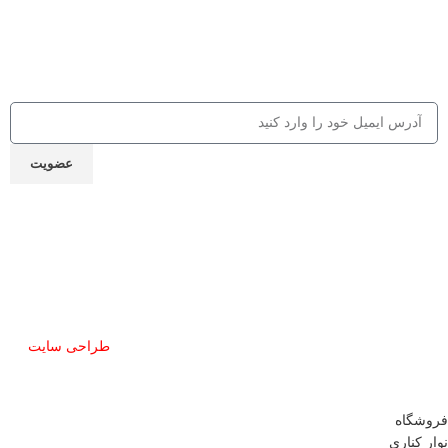
جهت دریافت 10% تخفیف از کالاها و
کلاس‌های مهارتی، کافه کتاب، جلسات و ...
ایمیل خود را ارسال نمایید
عضویت
نماد اعتماد
تمام حقوق این سایت برای مشق شب محفوظ است.
طراحی سایت
توسط آرشیتاوب
فروشگاه
نوار کناری