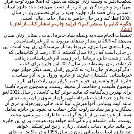
شگفت‌انگیز به وسیله زنان نوشته می‌شود که اصلا مورد توجه قرار
نمی‌گیرند و خوانندگان این آثار را از دست می‌دهند.بنیاد جایزه ادبیات
داستانی زنان قصد دارد جایزه جدید را برای نخستین بار در سال
2024 اعطا کند و در حال حاضر به دنبال حامی مالی است.
چگونه کتابم را منتشر کنم؟/ فرآیند چاپ و انتشار کتاب از آغاز تا
انتشار
تحقیقات انجام شده به وسیله بنیاد جایزه ادبیات داستانی زنان نشان
می‌دهد که 26.5 درصد از نقدهای مربوط به آثار غیرداستانی در
روزنامه‌های سراسری، مربوط به آثار نویسندگان زن بوده است، این
در حالی است که در 10 سال گذشته، 35.5 درصد از کتاب‌هایی که
یکی از هفت جایزه بریتانیا را در زمینه آثار غیرداستانی دریافت
کرده‌اند، زنان نوشته‌اند. در سال 2022 این جایزه برای کتاب
«دگرگونی‌های جان دان» به کاترین راندل رسید.دیگر جوایز مهم
غیرداستانی انگلستان عبارتند از جایزه اورول برای آثار سیاسی،
جایزه تاریخ ولفسون، جوایز جیمز کراپر وین رایت برای آثار با
موضوع طبیعت و حفاظت از محیط زیست، و همچنین جایزه کاستا
برای بهترین زندگینامه که مانند جوایز کتاب کاستا، در سال 2022 لغو
شد.جایزه جدید ادبیات غیرداستانی زنان از سوی زنان نویسنده‌ای
مانند کیت ویلیامز، آفوا هیرش، آنیتا آناند، هالی روبن‌هولد و مری آن
سیگارت و نیز بنیاد شارلوت آیتکن حمایت می‌شود.این جایزه شامل
همه آثار غیرداستانی از تاریخ گرفته تا خاطرات، موسیقی، محیط
زیست، علم، فلسفه و زندگی‌نامه خواهد بود. هیات داوران این جایزه
نیز مانند جایزه ادبیات داستانی زنان، از پنج نفر تشکیل خواهد
شد.جایزه ادبیات داستانی زنان در سال 1996 و در واکنش به جای