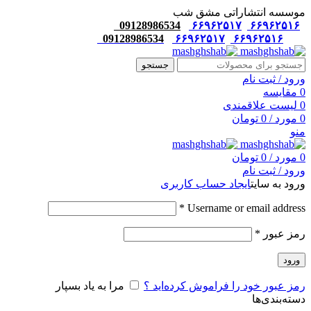
موسسه انتشاراتی مشق شب
09128986534
۶۶۹۶۲۵۱۷
۶۶۹۶۲۵۱۶
09128986534
۶۶۹۶۲۵۱۷
۶۶۹۶۲۵۱۶
جستجو
ورود / ثبت نام
0
مقایسه
0
لیست علاقمندی
0
مورد
/
0
تومان
منو
0
مورد
/
0
تومان
ورود / ثبت نام
ورود به سایت
ایجاد حساب کاربری
*
Username or email address
رمز عبور
*
ورود
رمز عبور خود را فراموش کرده‌اید ؟
مرا به یاد بسپار
دسته‌بندی‌ها