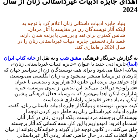
اهدای جایزه ادبیات غیرداستانی زنان از سال
2024
بنیاد جایزه ادبیات داستانی زنان اعلام کرد با توجه به
اینکه آثار نویسندگان زن در مقایسه با آثار مردان،
شانس کمتری برای نقد و بررسی یا برنده شدن دارند،
قصد دارد نخستین جایزه ادبیات غیرداستانی زنان را در
سال 2024 راه‌اندازی کند.
به گزارش خبرنگار فرهنگی
مشق شب
و به نقل از
خانه کتاب ایران
(ایبنا)
جایزه ادبی جدید با عنوان «جایزه ادبیات غیرداستانی زنان»،
سالانه اعطا می‌شود و برای همه نویسندگان زن از سراسر جهان که
آثارشان در بریتانیا منتشر می‌شود و به زبان انگلیسی می‌نویسند،
آزاد خواهد بود. برنده این جایزه 30 هزار پوند و تندیسی با عنوان
«شارلوت» دریافت می‌کند. این تندیس از سوی موسسه خیریه
شارلوت آیتکن اهدا می‌شود که به وسیله فعال فرهنگی پیشین،
آیتکن، به یاد دختر فقیدش، راه‌اندازی شده است.
کیت موس، نویسنده و بنیانگذار جایزه ادبیات داستانی زنان، گفت:
جایزه ادبیات غیرداستانی زنان به خاطر دور کردن توجه از
نویسندگان برجسته مرد نیست، بلکه آوردن زنان در کنار آنان
است.او افزود: امیدواریم با این کار، همه کسانی که آثار برجسته
خلق می‌کنند، در کانون توجه قرار گیرند و خوانندگان بتوانند از میان
آن‌ها انتخاب کنند. در حال حاضر، تعداد زیادی آثار غیرداستانی