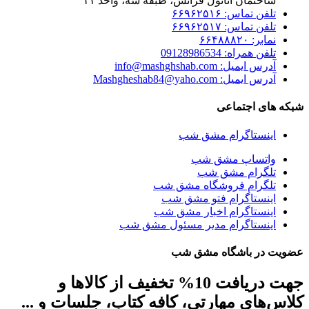
ساختمان آناتول فرانس، طبقه سه، واحد ۱۱
تلفن تماس: ۶۶۹۶۲۵۱۶
تلفن تماس: ۶۶۹۶۲۵۱۷
نمابر: ۶۶۴۸۸۸۲۰
تلفن همراه: 09128986534
آدرس ایمیل: info@mashghshab.com
آدرس ایمیل: Mashgheshab84@yaho.com
شبکه های اجتماعی
اینستاگرام مشق شب
واتساپ مشق شب
تلگرام مشق شب
تلگرام فروشگاه مشق شب
اینستاگرام فتو مشق شب
اینستاگرام اخبار مشق شب
اینستاگرام مدیر مسئول مشق شب
عضویت در باشگاه مشق شب
جهت دریافت 10% تخفیف از کالاها و
کلاس‌های مهارتی، کافه کتاب، جلسات و ...