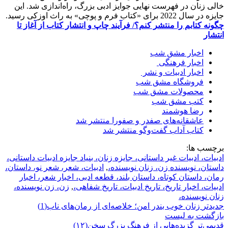
خالی زنان در فهرست نهایی جوایز ادبی بزرگ، راه‌اندازی شد. این
جایزه در سال 2022 برای «کتاب فرم و پوچی» به راث اوزکی رسید.
چگونه کتابم را منتشر کنم؟/ فرآیند چاپ و انتشار کتاب از آغاز تا
انتشار
اخبار مشق شب
اخبار فرهنگی
اخبار ادبیات و نشر
فروشگاه مشق شب
محصولات مشق شب
کتب مشق شب
رضا هوشمند
عاشقانه‌های صفدر و صفورا منتشر شد
کتاب آداب گفت‌و‌گو منتشر شد
برچسب ها:
ادبیات، ادبیات غیر داستانی، جایزه زنان، بنیاد جایزه ادبیات داستانی،
داستان، نویسنده زن، زنان نویسنده،
,
ادبیات، شعر، شعر نو، داستان،
رمان، داستان کوتاه، داستان بلند، قطعه ادبی، اخبار شعر، اخبار
ادبیات، اخبار تاریخ، تاریخ ادبیات، تاریخ شفاهی،
,
زن، زن نویسنده،
زنان نویسنده،
جدیدتر
زنان خوب بندر امن؛ خلاصه‌ای از رمان‌های ناب(1)
بازگشت بە لیست
قدیمی‌تر
️گزیده‌هایی از فرهنگ بزرگ سخن(۱۲)