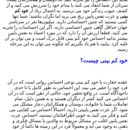
سرتان از شما انتقاد می کنند یا مدام خود را سرزنش می کنید و از
کشف عیوب زندگی خود می ترسید. به احتمال زیاد از
خود کم
بینی
و عزت نفس پایین رنج می برید اما نگران نباشید؛ شما تنها
کسی نیستید که چنین احساساتی دارید. میلیون‌ها نفر در سرتاسر
جهان حداقل گاهی چنین احساسی دارند. اگر این احساسات را تجربه
می کنید، قطعاً ارزش آن را دارد که در مورد اعتماد به نفس پایین
بیشتر بدانید احساس خود کم بینی قابل درک است و می توان بر آن
غلبه کرد. بیایید با هم یاد بگیریم که چگونه می توان به این مرحله
رسید.
خود‌ کم‌ بینی چیست؟
عقده حقارت یا خود کم‌ بینی نوعی احساس روانی است که در آن
فرد خود را حقیر می بیند. این احساس به طور کامل یا تا حدی
ناخودآگاه است. در واقع تحقیر خود، حالتی از ذهن است که در آن
احساس می کنید کمتر از دیگران هستید و به همین دلیل، تمام
تعاملات شما با خانواده، دوستان و همکارانتان دچار مشکل می
شود. اگر عزت نفس پایینی دارید، احتمالاً احساس بی کفایتی می
کنید و فکر می کنید به خوبی اطرافیانتان نیستید. احساس عزت
نفس پایین اغلب در مسائل مربوط به والدین یا مسائل فکری و
ذهنی به وجود می آید و معمولاً فرد در این زمینه ها دائماً از خود