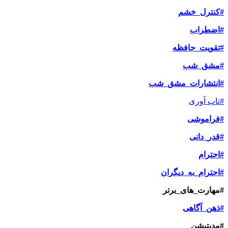
#کنترل_خشم
#اضطراب
#تقویت_حافظه
#مشق_شب
#انتشارات_مشق_شب
#تاب آوری
#فراموشی
#قدر_دانی
#احترام
#احترام_به_دیگران
#مهارت_های_برتر
#ذهن_آگاهی
#مدیتیشن