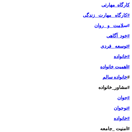
کارگاه_مهارتی
#کارگاه _مهارت _زندگی
#س
لامت _و _روان
#خود_آگاهی
#توسعه _فردی
#خانواده
#اهمیت خانواده
#
خانواده سالم
#مشاور_خانواده
#جوان
#نوجوان
#خانواده
#امنیت _جامعه