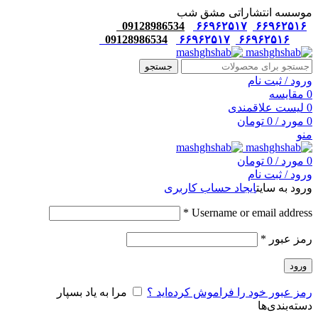
موسسه انتشاراتی مشق شب
09128986534
۶۶۹۶۲۵۱۷
۶۶۹۶۲۵۱۶
09128986534
۶۶۹۶۲۵۱۷
۶۶۹۶۲۵۱۶
جستجو
ورود / ثبت نام
0
مقایسه
0
لیست علاقمندی
0
مورد
/
0
تومان
منو
0
مورد
/
0
تومان
ورود / ثبت نام
ورود به سایت
ایجاد حساب کاربری
*
Username or email address
رمز عبور
*
ورود
رمز عبور خود را فراموش کرده‌اید ؟
مرا به یاد بسپار
دسته‌بندی‌ها