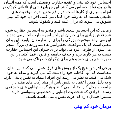
احساس خود کم بینی و عقده حقارت وضعیتی است که همه انسان
ها در بدو تولد احساس می کنند. این جریان ناشی از ناتوانی کودک در
انجام بسیاری از کارها است. در واقع تحقیر خود، موقعیت های
طبیعی هستند که به رشد فرد کمک می کنند. افراد با خود کم بینی
تشویق می شوند که بر آن غلبه کنند و شکوفا شوند.
زمانی که این احساس شدید باشد و منجر به احساس حقارت شود،
فرد تلاش زیادی برای جبران این احساس حقارت انجام می دهد و
این می تواند موفقیت بزرگی را برای او به ارمغان بیاورد. این بدان
معنی است که یک موقعیت تحقیرآمیز به دستاوردهای بزرگ منجر
می شود. از طرفی فرد می تواند برای جبران این احساس حقارت
دست به هر کاری بزند و خلاف جامعه و قانون عمل کند. در این
صورت هم برای خود و هم برای دیگران خطرناک می شود.
برخی افراد به هیچ یک از روش های فوق عمل نمی کنند. این بدان
معناست که آنها آگاهانه خود را دست کم می گیرند و مدام به خود
شک می کنند. به نظر می رسد این افراد اعتماد به نفس پایینی دارند
و به دلیل همین اعتماد به نفس پایین از مشارکت های مفید در
جامعه و محل کار اجتناب می کنند و هرگز به توانایی های خود نمی
رسند. افرادی که شخصیت اجتنابی و شخصیتی وسواسی دارند
بیشتر احتمال دارد که عزت نفس پایینی داشته باشند.
درمان خود‌ کم‌ بینی