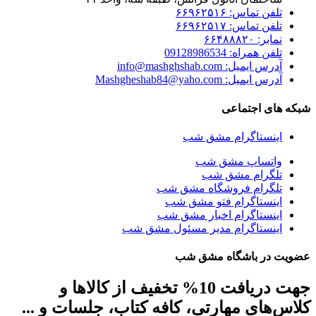
تلفن تماس: ۶۶۹۶۲۵۱۶
تلفن تماس: ۶۶۹۶۲۵۱۷
نمابر: ۶۶۴۸۸۸۲۰
تلفن همراه: 09128986534
آدرس ایمیل: info@mashghshab.com
آدرس ایمیل: Mashgheshab84@yaho.com
شبکه های اجتماعی
اینستاگرام مشق شب
واتساپ مشق شب
تلگرام مشق شب
تلگرام فروشگاه مشق شب
اینستاگرام فتو مشق شب
اینستاگرام اخبار مشق شب
اینستاگرام مدیر مسئول مشق شب
عضویت در باشگاه مشق شب
جهت دریافت 10% تخفیف از کالاها و
کلاس‌های مهارتی، کافه کتاب، جلسات و ...