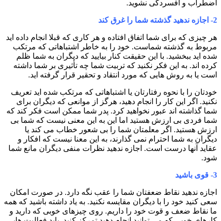
اضطراب و افسردگی نشوید.
2-
اجازه ندهید گذشته شما را غرق کند
هر چیزی که برای شما اتفاق افتاده و هر کاری که قبلا انجام داده اید
مربوط به گذشته شماست. خود را به خاطر اشتباهاتی که مرتکب
شده اید ببخشید. با این حقیقت کنار بیایید که دیگران به شما ظلم
کرده اند. به این فکر نکنید که تربیت شما چه تأثیری بر شما داشته
است یا به روش هایی که مورد انتقاد و تحقیر قرار گرفته اید.
خودتان را با نحوه رفتارتان یا اشتباهاتی که مرتکب شده اید تعریف
نکنید. اگر این کار را انجام دهید، هرگز از موانعی که دیگران برای
شما گذاشته اند عبور نخواهید کرد. پدر شما ممکن است فکر کند که
شما فردی بی ارزش هستید اما این به این معنی نیست که شما بی
ارزش هستید. اگر معلمتان شما را بی شعور خطاب می کند یا
دیگران به شما احترام نمی گذارند، به این معنا نیست که افکار و
عقاید آنها درست است. اجازه ندهید نظرات منفی دیگران مانع شما
شود.
3-
قوی باشید
اجازه ندهید نقاط ضعفتان شما را عقب نگه دارد. در صورت امکان
سعی کنید خود را با دیگران مقایسه نکنید. به یاد داشته باشید که همه
ما نقاط ضعف و قوت خود را داریم. روی چیزهای خوبی که دارید و
کارهای خوبی که می توانید انجام دهید تمرکز کنید. باید فعالیت هایی