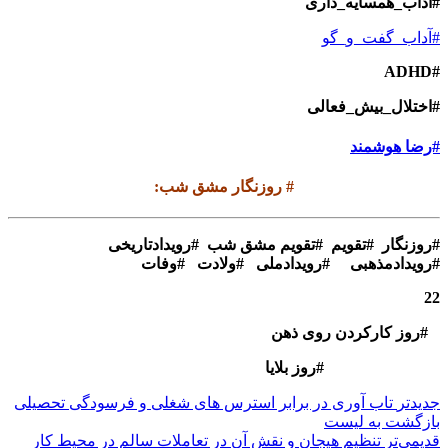
#آداب_همسایه_داری
#آداب_گفت_و_گو
#ADHD
#اختلال_بیش_فعالی
#رضا هوشمند
#
روزنگار مشق شب
:
#
روزنگار #تقویم #تقویم مشق شب #رویدادتاریخی
#رویدادمذهبی #رویدادملی #ولادت #وفات
22
#روز کارکردن روی ذهن
#روز بلایا
جدیدتر
تاب آوری در برابر استرس های شغلی و فرسودگی تحصیلی
بازگشت بە لیست
قدیمی‌تر
تنظیم هیجان و نقش آن در تعاملات سالم در محیط کار