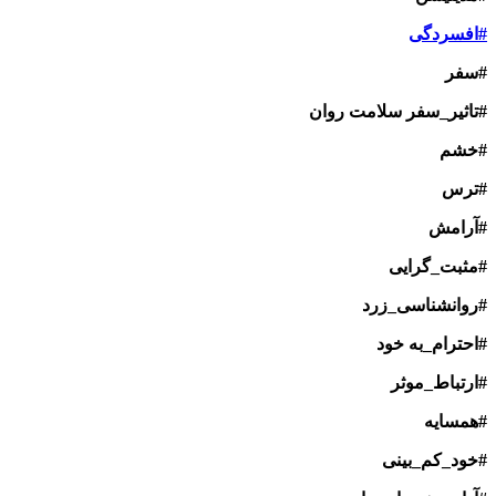
#افسردگی
#سفر
#تاثیر_سفر سلامت روان
#خشم
#ترس
#آرامش
#مثبت_گرایی
#روانشناسی_زرد
#احترام_به خود
#ارتباط_موثر
#همسایه
#خود_کم_بینی