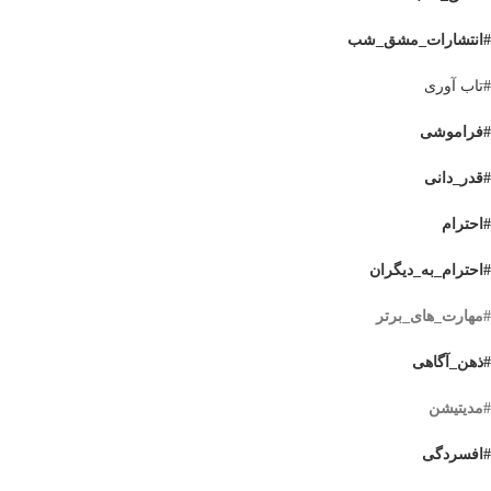
#انتشارات_مشق_شب
#تاب آوری
#فراموشی
#قدر_دانی
#احترام
#احترام_به_دیگران
#مهارت_های_برتر
#ذهن_آگاهی
#مدیتیشن
#افسردگی