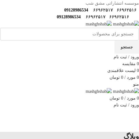
موسسه انتشاراتی مشق شب
09128986534
۶۶۹۶۲۵۱۷
۶۶۹۶۲۵۱۶
09128986534
۶۶۹۶۲۵۱۷
۶۶۹۶۲۵۱۶
جستجو
ورود / ثبت نام
0
مقایسه
0
لیست علاقمندی
0
مورد
/
0
تومان
منو
0
مورد
/
0
تومان
ورود / ثبت نام
دسته‌بندی‌ها
خانه
فروشگاه
مولف‌ها و مترجم ها
کارگاه های مهارتی
گالری مشق شب
سوالات متداول
اخبار مشق شب
سایر آثار
درباره ما
تماس با ما
وبلاگ