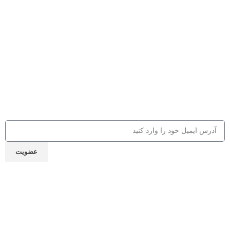
اینستاگرام اخبار مشق شب
اینستاگرام مدیر مسئول مشق شب
عضویت در باشگاه مشق شب
جهت دریافت 10% تخفیف از کالاها و
کلاس‌های مهارتی، کافه کتاب، جلسات و ...
ایمیل خود را ارسال نمایید
عضویت
نماد اعتماد