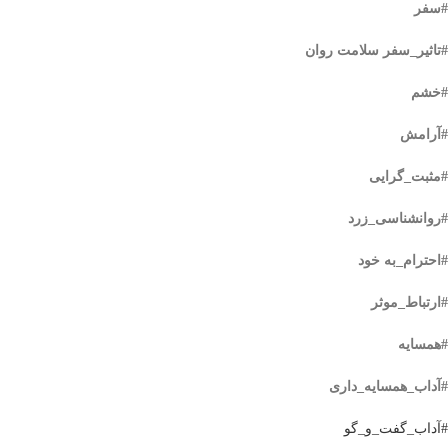
#سفر
#تاثیر_سفر سلامت روان
#خشم
#آرامش
#مثبت_گرایی
#روانشناسی_زرد
#احترام_به خود
#ارتباط_موثر
#همسایه
#آداب_همسایه_داری
#آداب_گفت_و_گو