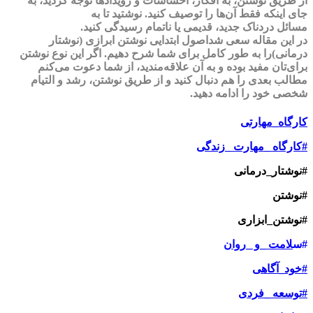
از طریق نوشتن، به افکار، احساسات و رویدادها توجه کردید، به
جای اینکه فقط آن‌ها را توصیف کنید. نوشتید تا به
مسائل
دردناک
جدید، قدیمی یا ناتمام رسیدگی کنید.
در این مقاله سعی شداصول ابتدایی نوشتن
ابرازی (نوشتار
درمانی)
را به طور کامل برای شما شرح دهیم. اگر این نوع نوشتن
برای‌تان مفید بوده و به آن علاقه‌مندید، از شما دعوت می‌کنم
مطالب بعدی را هم دنبال کنید و از طریق نوشتن، رشد و التیام
شخصی خود را ادامه دهید.
کارگاه_مهارتی
#کارگاه _مهارت _زندگی
#نوشتار_درمانی
#نوشتن
#نوشتن_ابزاری
#س
لامت _و _روان
#خود_آگاهی
#توسعه _فردی