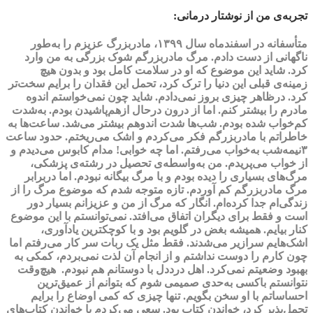
تجربه‌ی من از نوشتار درمانی:
متأسفانه در اسفندماه سال ۱۳۹۹، مادربزرگ عزیزم را به‌طور
ناگهانی از دست دادم. مرگ مادربزرگم شوک بزرگی به من وارد
کرد. شاید این موضوع که او در سلامت کامل بود و بدون هیچ
زمینه‌ی قبلی این دنیا را ترک کرد، تحمل این فقدان را برایم سخت‌تر
کرد. درظاهر چیزی بروز نمی‌دادم. شاید چون نمی‌خواستم اندوه
مادرم را بیشتر کنم. اما از درون درحال ازهم‌پاشیدن بودم. به‌شدت
کم‌خواب شده بودم. شب‌ها شدت اندوهم بیشتر می‌شد. ساعت‌ها به
خاطراتم با مادربزرگم فکر می‌کردم و اشک می‌ریختم. حدود ساعت
۳نیمه‌شب به‌خواب می‌رفتم. اما چه خوابی! مدام کابوس می‌دیدم و
از خواب می‌پریدم. من به‌واسطه‌ی تحصیل در رشته‌ی پزشکی،
مرگ‌های بسیاری را دیده بودم و با مرگ بیگانه نبودم. اما دربرابر
مرگ مادربزرگم کم آوردم. تازه متوجه شدم که موضوع مرگ را از
زندگی‌ام جدا کرده‌ام. انگار که مرگ از من و عزیزانم بسیار دور
است و فقط برای دیگران اتفاق می‌افتد. نمی‌توانستم با این موضوع
کنار بیایم. همیشه بغض در گلویم بود و با کوچکترین یادآوری،
اشک‌هایم سرازیر می‌شدند. فقط مثل یک ربات سر کار می‌رفتم اما
چون کارم را دوست نداشتم و از انجام آن لذت نمی‌بردم، کمکی به
بهبود وضعیتم نمی‌کرد. اهل درددل با دوستانم هم نبودم. هیچ‌وقت
نتوانستم باکسی به‌حدی صمیمی شوم که بتوانم از عمیق‌ترین
احساساتم با او سخن بگویم. تنها چیزی که کمی اوضاع را برایم
تحمل‌پذیر کرد، خواندن کتاب بود. سعی می‌کردم با خواندن کتاب‌های