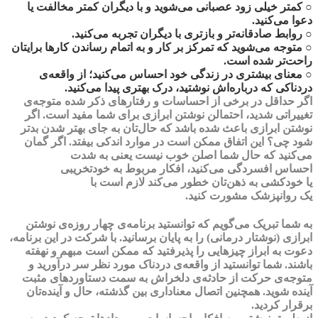
○ کمتر خیلی زود عصبانی می‌شوید و با دیگران کمتر مخالفت یا
دعوا می‌کنید.
○ روابط صادقانه‌تر و بازتری با دیگران تجربه می‌کنید.
○ متوجه می‌شوید که
تمرکز
بر کار و به اتمام رساندن کارها برایتان
راحت‌تر شده است.
○
معنای بیشتری
در زندگی خود احساس می‌کنید؛ از واقعه‌ی
دردناکی که درباره‌اش نوشتید، درک بهتری پیدا می‌کنید.
اگر حداقل در برخی از احساسات و رفتارهای ذکر شده متوجه‌ی
تغییراتی شدید، احتمالن نوشتن ابرازی برای شما مفید است. اگر
نوشتن ابرازی باعث شده باشد که حال‌تان به جای بهتر شدن بدتر
شود چی؟ این اتفاق ممکن است در موارد اندکی بیفتد. اگر گمان
می‌کنید که حال شما اصلن خوب نیست یعنی به شدت
احساس
افسردگی
می‌کنید، افکار مربوط به خودتخریبی
یا
خودکشی
به ذهن‌تان خطور می‌کند لازم است با
یک
روانپزشک
مشورت کنید.
به شما تبریک می‌گویم که توانستید برنامه‌ی چهار روزه‌ی نوشتن
ابرازی (
نوشتار درمانی
) را به پایان برسانید. با شرکت در این برنامه،
دعوت به ابراز چیزهایی را پذیرفتید که ممکن است مبهم و نهفته
باشند. شما توانستید از واقعه‌ی دردناک مورد نظر سر درآورید و
متوجه‌ی حرکت از حادثه‌ی دلخراش به سمت
دستاوردهای مثبت
آینده
شوید. همچنین اتصال معناداری بین گذشته، حال و آینده‌تان
برقرار کردید‌.