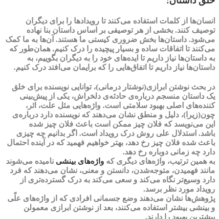
خلق داستان:
انسان‌ها از
کلمات
استفاده می‌کنند تا رویدادها را برای دیگران
توصیف کنند. بخشی از هر توصیفی بر اساس داستان بنا نهاده
می‌شود. داستان‌ها بخش ضروری کیستی ما هستند. آن‌ها به ما کمک
می‌کنند تا اتفاقات ساده و بسیار پیچیده را درک کنیم. همان‌طور که
به داستان‌ها نیاز داریم تا ایده‌های خود را به دیگران بگوییم، به
داستان‌ها نیاز داریم تا اتفاق‌هایی را که برایمان می‌افتد
درک
کنیم.
در بحث نوشتن ابرازی(
نوشتار درمانی
)، توانایی نویسنده برای
خلق
یک داستان منسجم
درباره‌ی حادثه‌ی دلخراش، یکی از پیش‌بینی
کننده‌های اصلی بهبود سلامتی است‌. واژه‌هایی مثل علت، اثر،
چون(زیرا)، دلیل و منطق نشان می‌دهند که نویسنده دارد درباره‌ی
این می‌نویسد که فلان چیز ممکن است باعث فلان چیز شده
باشد.
استدلال
علی روش درک رویداد است
. اگر بدانیم چه چیزی
باعث شده فلان چیز رخ دهد، بهتر خواهیم فهمید که در آینده احتمال
دارد چه زمانی دوباره رخ دهد.
به همین ترتیب، واژه‌های دیگری که
واژه‌های بینشی
نامیده می‌شوند
مانند فهمیدن، متوجه‌شدن، دانستن و معنی، نشان می‌دهند که فرد
دارد وسیع‌تر نگاه می‌کند و سعی می‌کند به درک گسترده‌تری از
رویداد مورد نظر برسد.
پژوهش‌ها نشان می‌دهند وضع جسمانی افرادی که از واژه‌های علّی
و بینشی بیشتر استفاده می‌کنند، بعد از نوشتن ابرازی معمولن
بیشترین بهبود را دارند.