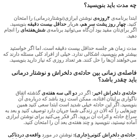
چه مدت باید بنویسید؟
ابتدا برنامه‌ی
۴روزه‌ی
نوشتن ابرازی(نوشتاردرمانی) را امتحان
کنید.
چهار روز
پشت سر هم،
هربار
حداقل
بیست دقیقه
بنویسید.
اگر برای‌تان مفید بود آن‌گاه می‌توانید برنامه‌ی
شش‌هفته‌ای
را انجام
دهید.
مدت زمان هر جلسه حداقل بیست دقیقه است. اما اگر خواستید
بیشتر هم بنویسید، اشکالی ندارد. خیلی از افراد کلی مسئله دارند که
می‌خواهند آن‌ها را حل کنند. هر تعداد روزی که نیاز دارید بنویسید.
فاصله‌ی زمانی بین حادثه‌ی دلخراش و نوشتار درمانی
باید چقدر باشد؟
حادثه‌ی دلخراش اخیر
:
اگر در
دو الی سه هفته‌ی
گذشته اتفاق
ناگواری برایتان افتاده، ممکن است زود باشد که درباره‌ی آن
بنویسید. اگر این حادثه خیلی شدید است ابتدا سعی کنید همین
چیزهایی را که الان در زندگی شما جریان دارد توصیف کنید و بعد به
سراغ حادثه و اثرات آن بروید. اگر فکر می‌کنید برای نوشتن ابرازی
آماده نیستید، ننویسید و چند هفته‌ی بعد آن را امتحان کنید.
حادثه‌ی دلخراش کنونی(جاری):
نوشتن در مورد
واقعه‌ی دردناکی