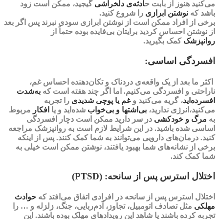
می‌کنید هنوز از بابت ح
ادثه‌ی دلخراشی
گیجید، ممکن است زود
باشد که
نوشتن ابرازی
را شروع کنید.
برخی از افراد ممکن است از نوشتن ابرازی سودی نبرند پس اگر بعد
از نوشتن احساس کردید برایتان بی‌فایده بوده حتماً از
روانپزشک
کمک بگیرید.
افسردگی اساسی:
اکثر ما بعد از یک واقعه‌ی دردناک و تکان‌دهنده احساس غم،
ناراحتی و افسردگی می‌کنیم. اما اگر
چند هفته
است‌ که‌
به‌‌شدت
افسرده‌اید
، گریه می‌کنید و
غم یا پوچی شدیدی
را تجربه
می‌کنید،انرژی ندارید،
بی‌اشتها و بی‌خواب
شده‌اید و یا
افکار
مربوط
به
مرگ و
خودکشی
در سر دارید ممکن است دچار
افسردگی
اساسی
شده باشید. در این شرایط لازم است به روانپزشک مراجعه
کنید. درمان‌های دارویی می‌توانند به شما کمک کنند‌. پس از اینکه
برخی از نشانه‌های شما بهبود یافتند، نوشتن ممکن است خیلی به
شما کمک کند.
اختلال استرس پس از سانحه: (PTSD)
اختلال استرس پس از سانحه در افرادی اتفاق می‌افتد که
حوادث
مهلکی
مثل تصادف اتومبیل، تجاوز، آدم‌ربایی، جنگ، زلزله و … را
تجربه کرده باشند یا شاهد این رویدادهای مهلک بوده باشند. این