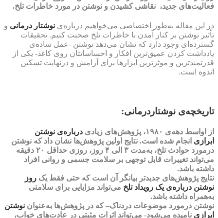
فعالیت‌های جدید، نقاشی کشیدن و
نوشتن
در مورد خاطرات تلخ.
در این مقاله به‌طور اختصاصی می‌خواهیم درباره‌ی
نوشتار درمانی
و
تأثیر نوشتن بر کنار آمدن با خاطرات تلخ صحبت کنیم. تحقیقات
گسترده‌ای وجود دارد که نشان می‌دهد نوشتن -عمل ساده‌ی
یادداشت کردن عمیق‌ترین افکار و احساساتتان روی کاغذ- یکی از
قدرتمندترین و موثرترین ابزارها برای آرامش و درنهایت تسکین
اندوه است.
تاریخچه‌ی نوشتاردرمانی:
از اواسط دهه‌ی ۱۹۸۰، پژوهش‌های زیادی
درباره‌ی
نوشتن
ابرازی
انجام شده است. نتایج اولین پژوهش‌ها نشان داد که نوشتن
درمورد حوادث تلخ، به‌مدت ۳ الی ۴ روز، روزی حداقل ۲۰ دقیقه
می‌تواند تغییرات قابل توجهی بر سلامت جسمی و روانی افراد
داشته باشد.
نتایج پژوهش‌های جدیدتر بیانگر آن است که حتی
فقط یک
روز
نوشتن درباره‌ی یک رویداد تلخ
می‌تواند مزایایی برای سلامتی
به‌همراه داشته باشد.
نوشتن درمورد موضوعات دردناک
– که در پژوهش‌ها به‌عنوان
نوشتن
ابرازی
نامیده می‌شود- می‌تواند اثرات مثبتی در عادت‌های خواب،