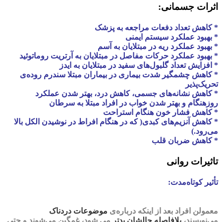
اثرات جسمانی:
* کاهش تعداد دفعات مراجعه به پزشک
* بهبود عملکرد سیستم ایمنی
* بهبود عملکرد ریه در مبتلایان به آسم
* بهبود عملکرد حرکات مفاصل در مبتلایان به آرتریت روماتوئید
* افزایش تعداد گلبول‌های سفید در مبتلایان به ایدز
* کاهش چشمگیر شدت بیماری در بیماران مبتلا سندرم روده‌ی
تحریک‌پذیر
* کاهش نشانه‌های جسمی، کاهش درد، بهتر شدن عملکرد
روزهنگام و بهتر شدن خواب در افراد مبتلا به سرطان
* کاهش فشار خون هنگام استراحت
* کاهش آنزیم‌های کبدی( که در هنگام افراط در نوشیدن الکل بالا
می‌رود.)
* کاهش ضربان قلب
تاثیرات روانی
تأثیر کوتاه‌مدت:
معمولن افراد بعد از اینکه درباره‌ی
موضوعات دردناک
می‌نویسند،
بلافاصله
حالشان بدتر
می شود،
غمگین
می‌شوند و حتی