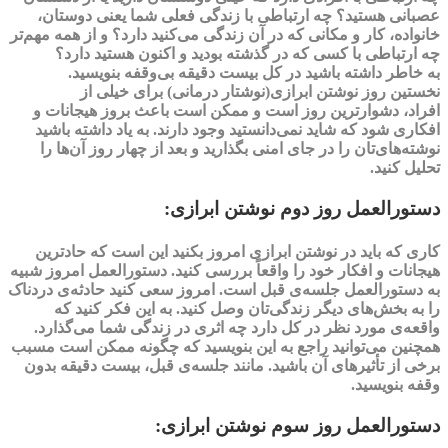
عصبانی هستید؟ چه
ارتباطی با زندگی فعلی شما
یعنی دوستان،
خانواده، کار و مکانی که در آن زندگی می‌کنید دارد؟ و از همه مهم‌تر
چه ارتباطی با کسی که در گذشته بودید و اکنون هستید دارد؟
به خاطر داشته باشید در کل بیست دقیقه بی‌وقفه بنویسید.
نخستین روز
نوشتن ابرازی(نوشتار درمانی) برای خیلی از
افراد،
دشوارترین روز
است و ممکن است باعث بروز هیجانات و
افکاری شود که شاید نمی‌دانستید وجود دارند. به یاد داشته باشید
نوشته‌های‌تان را در جای امنی بگذارید و بعد از چهار روز آن‌ها را
تحلیل کنید‌.
دستورالعمل روز دوم نوشتن ابرازی:
کاری که باید در نوشتن ابرازی امروز بکنید این است که حادترین
هیجانات و افکار خود را
واقعاً
بررسی کنید. دستورالعمل امروز شبیه
به دستورالعمل جلسه‌ی قبل است‌. امروز سعی کنید حادثه‌ی دردناک
را به بخش‌های دیگر زندگی‌تان وصل کنید. به این فکر کنید که
واقعه‌ی مورد نظر در کل دارد چه
اثری در زندگی
شما می‌گذارد.
همچنین می‌توانید راجع به این بنویسید که چگونه ممکن است مسبب
برخی از تأثیرهای آن باشید. مانند جلسه‌ی قبل، بیست دقیقه بدون
وقفه بنویسید‌.
دستورالعمل روز سوم نوشتن ابرازی: