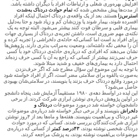
افزایش بهره‌وری شغلی و ارتباطات افراد با دیگران داشته باشد.
از مدت‌ها پیش مشخص شده که
تمام حوادث
دردناک به‌شدت
استرس‌زا
هستند. بعد از یک واقعه‌ی دردناک احتمال اینکه افراد
افسرده شوند، بیمار شوند یا وزن‌شان کم و زیاد شود و حتا به‌دلیل
بیماری قلبی و سرطان فوت کنند بیشتر می‌شود. البته توجه به یک
نکته‌ی مهم ضروری است. داشتن تجربه‌ی دردناک از بسیاری جهات
برای افراد بد است اما کسانی‌که حادثه‌ی دلخراشی را تجربه کرده و
آن را مخفی نگه داشته‌اند، وضعیت به‌مراتب بدتری دارند. پژوهش‌ها
نشان می‌دهند که افرادی که درباره‌ی حادثه‌ی دردناک خود با کسی
حرف نمی‌زنند بیشتر از کسانی که راجع به آن با کسی حرف زده‌اند
احتمال دارد به بیماری‌های خفیف و شدید مبتلا شوند.
با توجه به این موضوع این سؤال مطرح شد که اگر حرف‌نزدن
به‌صورت بالقوه برای سلامتی مضر است، اگر از افراد خواسته شود
درمورد وقایع دردناک حرف بزنند یا بنویسند، در سلامتی‌شان بهبودی
حاصل می‌شود؟
این ایده در اواسط دهه‌ی ۱۹۸۰ مستقیماً آزمایش شد. پنجاه دانشجو
در اولین پژوهش درباره‌ی نوشتن ابرازی شرکت کردند. از برخی
دانشجویان خواسته شد درمورد
موضوعات
دردناک و
دلخراش
بنویسند و از برخی دیگر خواسته شد درباره‌ی موضوعات
غیر دردناک و بی‌اهمیت بنویسند. هفته‌ها و ماه‌ها بعد از ۴روز نوشتن
ابرازی شرکت‌کنندگان بررسی شدند. کسانی که درمورد حوادث
دردناک شخصی نوشته بودند،
۴۳درصد
کمتر
از کسانی که درباره‌ی
موضوعات بی‌اهمیت نوشته بودند، به پزشک مراجعه کردند.