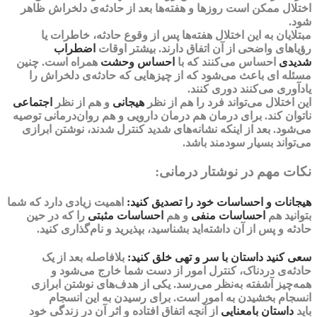
اختلال ممکن است روزها و هفته‌ها بعد از حادثه‌ی دلخراش ظاهر
شود.
مبتلایان به این اختلال هفته‌ها پس از وقوع حادثه،
خاطرات یا
رؤیاهای واضحی
از آن اتفاق دارند. بیشتر اوقات
اضطراب
شدیدی
احساس می‌کنند که با
احساس وحشت
همراه است. چنین
مسئله ‌ای باعث می‌شود که از چیزهایی که حادثه‌ی دلخراش را
یادآوری می‌کنند دوری کنند.
این اختلال می‌تواند فرد را هم از نظر
هیجانی
و هم از نظر
اجتماعی
ناتوان کند. برای درمان هم درمان دارویی و هم روان‌درمانی توصیه
می‌شود. بعد از اینکه نشانه‌های شدید کنترل شدند، نوشتن ابرازی
می‌تواند بسیار سودمند باشد‌.
نکات مهم در نوشتار درمانی:
هیجانات و احساسات خود را تصدیق کنید:
اهمیت زیادی دارد که شما
بتوانید هم
احساسات
منفی
و هم
احساسات
مثبتی
را که در حین
حادثه و پس از آن داشته‌اید بشناسید، بپذیرید و نام‌گذاری کنید.
سعی کنید داستان با سر و تهی خلق کنید:
بلافاصله بعد از یک
حادثه‌ی دردناک، کنترل امور از دست شما خارج می‌شود و
همه‌چیز
آشفته
به‌نظر می‌رسد. یکی از هدف‌های نوشتن ابرازی
انسجام بخشیدن به امور است. برای رسیدن به این انسجام
باید
داستان بامعنایی
از آنچه اتفاق افتاده و اثر آن در زندگی خود