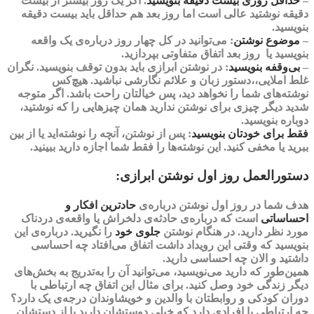
–
حداقل روزی بیست دقیقه بنویسید
.
اگر یک روز بیشتر از بیست
دقیقه نوشتید عالی است اما روز بعد هم حداقل باید بیست دقیقه
بنویسید.
–
موضوع نوشتن
:
می‌توانید در کل چهار روز درباره‌ی یک واقعه
بنویسید یا روز بعد اتفاق متفاوتی بپردازید.
–
بی‌وقفه بنویسید
:
در نوشتن ابرازی باید بدون توقف بنویسید‌. نگران
غلط املایی،،دستور زبان و علائم نگارشی نباشید. هیچ‌کس
نوشته‌های شما را نخواهد دید، پس خیالتان راحت باشد. اگر متوجه
شدید دیگر چیزی برای نوشتن ندارید همان چیزهایی را که نوشتید،
دوباره بنویسید.
فقط برای خودتان بنویسید
: پس از نوشتن، آنچه را نوشته‌اید یا از بین
ببرید یا مخفی کنید. این نوشته‌ها را فقط شما اجازه دارید ببینید.
دستورالعمل روز اول نوشتن ابرازی:
هدف شما در روز اول نوشتن درباره‌ی
حادترین
افکار و
احساساتی
است که درباره‌ی حادثه‌ی دلخراش یا واقعه‌ی دردناک
مورد نظر دارید. در هنگام نوشتن
جلوی خود
را نگیرید‌
. درباره‌ی این
بنویسید که وقتی این رویداد داشت اتفاق می‌افتاد چه احساسی
داشتید و الان چه احساسی دارید.
همین‌طور که دارید می‌نویسید، می‌توانید آن را به‌تدریج به
بخش‌های
دیگر زندگی
خود وصل کنید. برای مثال این اتفاق چه ارتباطی با
دوران کودکی و روابطتان با والدین و خویشاوندان درجه‌ی یک دارد؟
چه ارتباطی با افرادی دارد که خیلی دوستشان دارید یا از دستشان