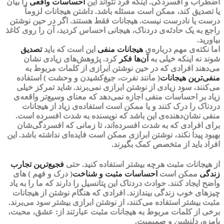
اضطراب و افسردگی
. اینکه فرد نتواند این
احساسات واقعی
را بیان
یا تصدیق کند، ممکن است مسئله باشد. داشتن هیجانات لزوماً
درست یا نادرست نیست. هیجانات فقط هستند. اگر در حین نوشتن
راجع به یک حادثه‌ی دردناک، هیجانی احساس کردید، آن را روی کاغذ
بیاورید.
اما نکته‌ی مهم درباره‌ی
هیجانات منفی
این است که باید
تصدیق
شوند نه اینکه خیلی به
آن‌ها فکر
کرد. پژوهش‌های زیادی نشان
می‌دهند افرادی که در حین نوشتن ابرازی از کلمات مربوط به
منفی‌ترین هیجانات
( مانند نفرت، جیغ‌کشیدن و وحشت ) استفاده
می‌کنند، سود زیادی از نوشتن ابرازی نمی‌برند. شاید
تمرکز
خیلی
زیاد بر
احساسات منفی
اجازه نمی‌دهد که معنای وسیع‌تر واقعه‌ی
دردناک را
درک
کنند و یا ممکن است استفاده‌ی زیاد از هیجانات
منفی نشان‌دهنده‌ی این باشد که نویسنده به شدت افسرده است.
برای افرادی که به شدت افسرده‌اند، تا زمانی که افسردگی‌شان
بهبود پیدا نکند، نوشتن ابرازی ممکن است فایده‌ای نداشته باشد. این
افراد باید از متخصص کمک بگیرند.
از هیجانات مثبت هرچه بیشتر استفاده کنید.
حتی
فجیع‌ترین تجارب
زندگی
ممکن است
احساسات مثبت و شناخت
( درک و فهم ) های
واضح ایجاد کنند. حوادث دردناک این پتانسیل را دارند که ما را به یاد
چیزهای خوب زندگی بیندازند. افرادی که هنگام نوشتن از
هیجانات
مثبت بیشتر
استفاده می‌کنند، از نوشتن ابرازی بیشتر سود می‌برند.
برخی از کلمات مربوط به هیجانات مثبت عبارتند از:
عشق، محبت،
بامزه، دلنشین و صمیمیت
.