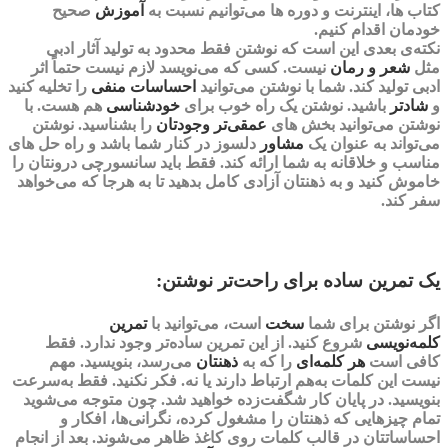
کتاب ها، اینترنت و دوره ها می‌توانیم نسبت به
آموزش
صحیح
خودمان اقدام کنیم.
نکته‌‌ی بعدی این است که نوشتن فقط محدود به تولید آثار ادبی
مثل
شعر و رمان
نیست. کسی که می‌نویسد لازم نیست حتماً اثر
ادبی تولید کند. شما با نوشتن می‌توانید
احساسات منفی
را تخلیه کنید
و
شادتر
باشید. نوشتن یک راه خوب برای
خودشناسی
هم هست. با
نوشتن می‌توانید بخش های
عمقی‌تر وجودتان
را بشناسید‌. نوشتن
می‌تواند به عنوان یک
مشاور
دلسوز در کنار شما باشد و راه حل های
مناسب و خلاقانه به شما ارائه کند. فقط باید
سانسورچی
درونتان را
خاموش کنید و به ذهنتان
آزادی
کامل بدهید تا به هرجا که می‌خواهد
سفر کند.
یک تمرین ساده برای راحت‌تر نوشتن:
اگر
نوشتن
برای شما
سخت
است، می‌توانید با
تمرین
کلمه‌نویسی
شروع کنید. از این تمرین ساده‌تر وجود ندارد. فقط
کافی است
هر
کلمه‌ای
را که به
ذهنتان
می‌رسد، بنویسید. مهم
نیست این کلمات به‌هم ارتباط دارند یا نه.
فکر نکنید
. فقط به‌سرعت
بنویسید. در پایان کار شگفت‌زده خواهید شد. چون متوجه می‌شوید
تمام چیزهایی که ذهنتان را مشغول کرده، نگرانی‌ها، افکار و
احساساتتان در قالب کلمات روی کاغذ ظاهر می‌شوند. بعد از انجام