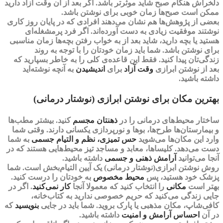
دلخراش هنگام صبح شاید موثرتر باشد. اگر بعد از آن وقت آزاد دارید
ممکن است صبح‌ها زمان خوبی برای نوشتن باشد.
بعضی از پژوهش‌ها هم نشان می‌دهند افرادی که در پایان روز کاری
نوشتند موفقیت زیادی به دست آورده‌اند. اگر فرد پرمشغله‌ای
هستید یا بچه دارید، شاید بعد از به خواب رفتن بچه‌ها زمان مناسبی
برای نوشتن باشد. شما باید زمان خودتان را با توجه به روند
زندگی‌تان پیدا کنید. فقط این قاعده‌ی کلی را به خاطر بسپارید که
بعد از نوشتن ابرازی
وقت آزاد
برای
اندیشیدن
به آنچه نوشته‌اید
داشته باشید.
بهترین مکان برای نوشتن ابرازی (نوشتار درمانی)
ساختار محیط‌های درمانی را در
ذهنتان مجسم
کنید. بیشتر مطب‌ها
و بیمارستان‌ها طرح‌ها، بوها و نورپردازی یکسانی دارند. وقتی شما
وارد این مکان‌ها می‌شوید
حس تمیزی،
نظم و التیام
جسمی
به شما
دست می‌دهد. کلیساها، معابد و مساجد تیز محیط‌هایی هستند که در
آنجا می‌توانید
آرامش ذهنی و جسمی
داشته باشید.
روش نوشتن ابرازی(نوشتار درمانی) یک
آیین
التیام‌بخش
است. شما
پزشک خود هستید، پس
محیط مخصوص
به خودتان را درست کنید.
بهتر است
مکانی
را انتخاب کنید که معمولا آنجا
کار نمی‌کنید
. اگر در
جایی زندگی می‌کنید که حریم خصوصی ندارید به کتاب‌خانه،
کافی‌شاپ، مکان مذهبی یا پارک بروید. شما باید در جایی
بنویسید
که
در آن
احساس آرامش و
امنیت
داشته باشید.