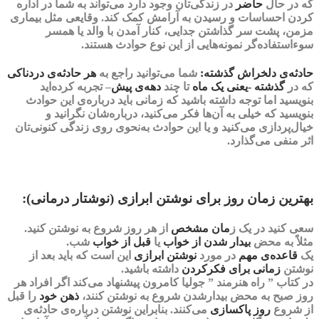
که در حال
حاضر
در زندگی‌تان وجود دارد می‌تواند به شما در اداره
کردن احساسات و رسیدن به
آرامش
کمک کند. وقایعی مثل بیماری
مزمن، پشت سر گذاشتن جدایی، کنار آمدن با والد یا همسر
سوءاستفاده‌گر نمونه‌هایی از این نوع حوادث هستند.
حادثه‌ی دلخراش گذشته:
شما می‌توانید راجع به
هر حادثه‌ی دردناکی
که در
گذشته -یعنی یک ماه
تا چند
دهه‌ی پیش
– تجربه کرده‌اید
بنویسید اما توجه داشته باشید که زمانی باید درباره‌ی این حوادث
بنویسید که خیلی به آن‌ها فکر می‌کنید، درباره‌شان نگرانید و
خیال‌پردازی می‌کنید و یا این حوادث به‌نحوی روی زندگی کنونی‌تان
اثر منفی می‌گذارد‌.
بهترین زمان روز برای نوشتن ابرازی (نوشتار درمانی):
سعی کنید در یک
ز
مان مشخص
از هر روز شروع به نوشتن کنید.
مثلاً به محض
بیدار شدن از خواب
یا
قبل از خواب
شب.
یک
قاعده‌ی مهم
در مورد
نوشتن ابرازی
این است که باید بعد از
نوشتن
زمانی برای
فکرکردن
داشته باشید.
در کتاب ”
راه هنرمند
” جولیا کامرون پیشنهاد می‌کند اگر افراد هر
روز صبح به محض بیدارشدن شروع به نوشتن کنند،
ذهن خود
را قبل
از شروع
روز پاکسازی
می‌کنند. بنابراین نوشتن درباره‌ی حادثه‌ی