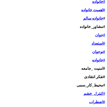
#خانواده
#اهمیت خانواده
#
خانواده سالم
#مشاور_خانواده
#جوان
#استعداد
#نوجوان
#خانواده
#امنیت _جامعه
#تفکر انتقادی
#محیط_کار_سمی
#کنترل_خشم
#اضطراب