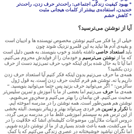
* بهبود کیفیت زندگی اجتماعی: راحت‌تر حرف زدن، راحت‌تر
خندیدن، استفاده‌ی بیشتر از کلمات هیجانی مثبت
* کاهش خشم
آیا از نوشتن می‌ترسید؟
خیلی از ما فکر می‌کنیم
نوشتن
مخصوص نویسنده ها و ادیبان است
و بقیه‌‌‌ی آدم ها نباید به این قلمرو نزدیک شوند چون
باید
استعداد
خاصی
داشته باشند و خوب بنویسند. به همین دلیل است
که
ما از
نوشتن می‌ترسیم
و خودمان را از فوایدش محروم می‌کنیم.
اما آیا تا به حال شده برای اینکه خوب حرف نمی‌زنید دست از حرف
زدن بکشید؟
همه‌ی ما
حرف
می‌زنیم بدون اینکه فکر کنیم آیا استعداد حرف زدن
داریم یا نه‌. نوشتن هم فرم کتابت حرف زدن است. به قول ژول
سالزمن: ” اگر می‌توانید حرف بزنید پس حتماً می‌توانید بنویسید. “
همه‌ی ما
حرف
می‌زنیم اما بعضی از ما با آموزش و تمرین سلیس‌تر
صحبت می‌کنیم. فن بیانمان را بهتر می‌کنیم و سخن‌ور می‌شویم.
نوشتن هم همین‌طور است. همه نوشتن را در مدرسه آموخته ایم.
با
تکرار و تمرین
هر فردی می‌تواند بهتر و زیباتر بنویسد. البته بخشی
از این ترس هم به سیستم آموزشی غلط ما در مدرسه برمی گردد.
دروس ادبیات ملال‌آور، موضوعات کلیشه‌ای انشا که خلاقیت را در
ما می‌کشت، همه باعث شدند بسیاری از ما از نوشتن دلزده شویم.
اما نگران نباشید خوشبختانه در عصری زندگی می‌کنیم که با کمک