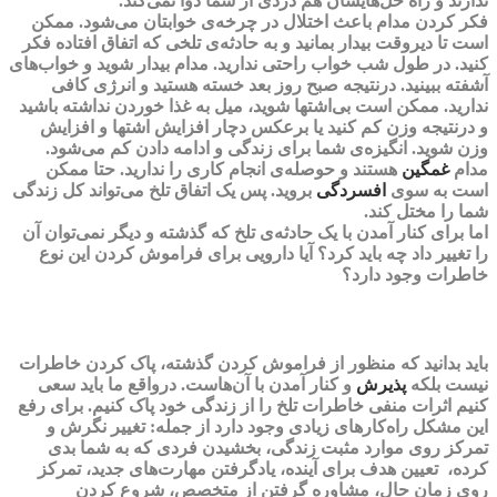
ندارند و راه حل‌هایشان هم دردی از شما دوا نمی‌کند.
فکر کردن مدام باعث اختلال در چرخه‌ی خوابتان می‌شود. ممکن
است تا دیروقت بیدار بمانید و به حادثه‌ی تلخی که اتفاق افتاده فکر
کنید. در طول شب خواب راحتی ندارید. مدام بیدار شوید و خواب‌های
آشفته ببینید. درنتیجه صبح روز بعد خسته هستید و انرژی کافی
ندارید. ممکن است بی‌اشتها شوید، میل به غذا خوردن نداشته باشید
و درنتیجه وزن کم کنید یا برعکس دچار افزایش اشتها و افزایش
وزن شوید. انگیزه‌ی شما برای زندگی و ادامه دادن کم می‌شود.
مدام
غمگین
هستند و حوصله‌ی انجام کاری را ندارید. حتا ممکن
است به سوی
افسردگی
بروید. پس یک اتفاق تلخ می‌تواند کل زندگی
شما را مختل کند.
اما برای کنار آمدن با یک حادثه‌ی تلخ که گذشته و دیگر نمی‌توان آن
را تغییر داد چه باید کرد؟ آیا دارویی برای
فراموش کردن
این نوع
خاطرات وجود دارد؟
باید بدانید که منظور از فراموش کردن گذشته، پاک کردن خاطرات
نیست بلکه
پذیرش
و کنار آمدن با آن‌هاست. درواقع ما باید سعی
کنیم اثرات منفی خاطرات تلخ را از زندگی‌ خود پاک کنیم. برای رفع
این مشکل راه‌کارهای زیادی وجود دارد از جمله: تغییر نگرش و
تمرکز روی موارد مثبت زندگی، بخشیدن فردی که به شما بدی
کرده، تعیین هدف برای آینده، یادگرفتن مهارت‌های جدید، تمرکز
روی زمان حال، مشاوره گرفتن از متخصص، شروع کردن