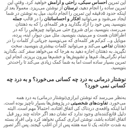
این تمرین
احساس سبکی،
راحتی
و آرامش
خواهید کرد. وقتی این
تمرین ساده را انجام دهید
،
ترستان
از نوشتن می‌ریزد. معمولاً بعد از
اینکه حدود ۵دقیقه این تمرین را انجام‌ دادید، میل به نوشتن در شما
ایجاد می‌شود و می‌توانید
افکار و احساساتتان
را در قالب
جمله
بنویسید. پس خود را آزاد بگذارید و هر کلمه‌ای را که به ذهنتان
می‌رسد، بنویسید. برای شروع حتی می‌توانید چیزهایی را که در
اطرافتان هست و می‌بینید، بنویسید. مثل میز، دیوار، آینه، پرده،
موبایل و..‌. کم‌کم هر کلمه‌ای که می‌نویسید جریانی از کلمات را در
ذهنتان
تداعی
می‌کند و می‌توانید کلمات بیشتری بنویسید. سخت
نگیرید. به ذهنتان اجازه دهید به هرجا که می‌خواهد سفر کند. بگذارید
تمام نگرانی‌ها، غم‌ها و تشویش‌ها و خشم‌ها بیرون بریزند. انجام این
تمرین بسیار ساده است‌ اما به شما کمک زیادی می‌کند تا راحت‌تر
بنویسید.
نوشتار درمانی به درد چه کسانی می‌خورد؟ و به درد چه
کسانی نمی خورد؟
به‌نظر می‌رسد که
نوشتن ابرازی(نوشتار درمانی)
به درد همه
می‌خورد.
تفاوت‌های شخصیتی
در پژوهش‌ها بسیار ناچیز بوده است.
اما اینکه واقعه‌ی دردناک کی اتفاق افتاده، احتمالاً مهم است. البته
دلیل قانع‌کننده‌ای وجود ندارد که نشان دهد اگر حادثه چند روز قبل
اتفاق افتاده باشد، نوشتن ابرازی کمکی نخواهد کرد ولی افراد بسته
به شدت حادثه، یک تا سه هفته پس از آن اغلب گیجند. پس اگر تصور