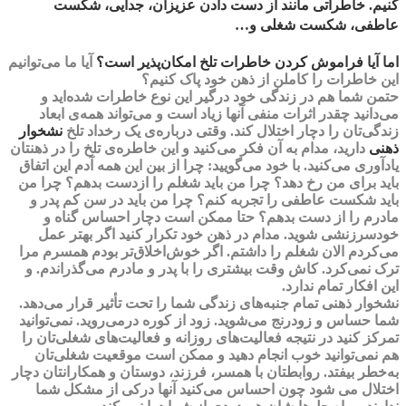
کنیم. خاطراتی مانند
از دست دادن
عزیزان
، جدایی، شکست
عاطفی، شکست شغلی و…
اما
آیا فراموش کردن خاطرات تلخ امکان‌پذیر
ا
ست؟
آیا ما می‌توانیم
این خاطرات را کاملن از ذهن خود پاک کنیم؟
حتمن شما هم در زندگی خود درگیر این نوع خاطرات شده‌اید و
می‌دانید چقدر اثرات منفی آنها زیاد است و می‌تواند همه‌ی ابعاد
زندگی‌تان را دچار اختلال کند. وقتی درباره‌ی یک رخداد تلخ
نشخوار
ذهنی
دارید، مدام به آن فکر می‌کنید و این خاطره‌ی تلخ را در ذهنتان
یادآوری می‌کنید. با خود می‌گویید: چرا از بین این همه آدم این اتفاق
باید برای من رخ دهد؟ چرا من باید شغلم را ازدست بدهم؟ چرا من
باید شکست عاطفی را تجربه کنم؟ چرا من باید در سن کم پدر و
مادرم را از دست بدهم؟ حتا ممکن است دچار احساس گناه و
خودسرزنشی شوید. مدام در ذهن خود تکرار کنید اگر بهتر عمل
می‌کردم الان شغلم را داشتم. اگر خوش‌اخلاق‌تر بودم همسرم مرا
ترک نمی‌کرد. کاش وقت بیشتری را با پدر و مادرم می‌گذراندم. و
این افکار تمام ندارد.
نشخوار ذهنی
تمام جنبه‌های زندگی شما را تحت تأثیر قرار می‌دهد.
شما حساس و زودرنج می‌شوید. زود از کوره درمی‌روید. نمی‌توانید
تمرکز کنید در نتیجه فعالیت‌های روزانه و فعالیت‌های شغلی‌تان را
هم نمی‌توانید خوب انجام دهید و ممکن است موقعیت شغلی‌تان
به‌خطر بیفتد. روابطتان با همسر، فرزند، دوستان و همکارانتان دچار
اختلال می شود چون احساس می‌کنید آنها درکی از مشکل شما