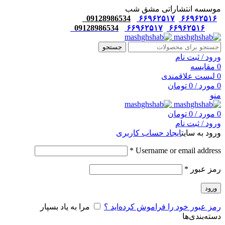
موسسه انتشاراتی مشق شب
09128986534
۶۶۹۶۲۵۱۷
۶۶۹۶۲۵۱۶
09128986534
۶۶۹۶۲۵۱۷
۶۶۹۶۲۵۱۶
جستجو
ورود / ثبت نام
0
مقایسه
0
لیست علاقمندی
0
مورد
/
0
تومان
منو
0
مورد
/
0
تومان
ورود / ثبت نام
ورود به سایت
ایجاد حساب کاربری
*
Username or email address
رمز عبور
*
ورود
رمز عبور خود را فراموش کرده‌اید ؟
مرا به یاد بسپار
دسته‌بندی‌ها