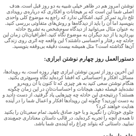
نوشتن امروز هم در ظاهر خیلی شبیه به دو روز قبل است. هدف
اصلی شما این است که بر هیجانات و افکاری که درباره‌ی رویدادی
تلخ دارید تمرکز کنید. اشکالی ندارد که راجع به موضوع کلی واحدی
بنویسید اما آن را باید از
دیدگاه‌ها
و روش‌های
متفاوتی
بررسی کنید.
به عنوان مثال می‌توانید از دیدگاه
سوم‌
شخص
به تشریح حادثه
بپردازید یا از
دید دیگران
به موضوع نگاه کنید. اطرافیان‌تان زمان این
حادثه چه رفتار و احساسی داشتند‌؟ این واقعه چه اثری روی زندگی
آن‌ها گذاشته است؟ مثل همیشه بیست دقیقه بی‌وقفه بنویسید.
دستورالعمل روز چهارم نوشتن ابرازی:
این آخرین روز از تمرین نوشتن ابرازی چهار روزه است. به رویدادها،
مسائل، افکار و احساساتی که افشا کرده‌اید
نگاه وسیع‌تری
بکنید.
هنگام نوشتن سعی کنید به هر چیزی که تا کنون با آن روبه‌رو
نشده‌اید فیصله دهید. هیجانات و احساسات‌تان در این زمان چگونه
هستند؟ درنتیجه‌ی این حادثه چه چیزهایی یاد گرفتید، از دست دادید و
به دست آوردید؟ چگونه این رویدادها افکار و اعمال شما را در آینده
هدایت خواهند کرد؟
جلوی خودتان را نگیرید و با خود
صادق
باشید. تمام سعی‌تان را بکنید
تا همه‌ی آنچه را تجربه کرده‌اید، در قالب
داستان معناداری
جمع‌بندی
نمایید. داستانی که بتواند چراغ راه آینده‌ی شما باشد.