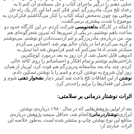
جنایی ذهنم را درگیر ماجرای کتاب و حل مسئله‌ی آن کنم تا به
رخداد تلخ مرگ مادربزرگم کمتر فکر کنم. اما این کار یک راه حل
موقتی بود چون به‌محض اینکه کتاب را کنار می‌گذاشتم فکرکردن به
موضوع با شدت بیشتری برمی‌گشت.
تا اینکه در کارگاه
بداهه‌نویسی
شرکت کردم. در این کارگاه حدود دو
ساعت باهم نوشتیم. در یکی از تمرین‌ها که تمرین شعرگونه‌ای هم
بود، من درباره‌ی مادربزرگم و غم ازدست‌دادن او نوشتم. می‌نوشتم
و گریه می‌کردم اما در پایان حالم بهتر شد. احساس می‌کردم
سبک‌تر شدم. ادعا نمی‌کنم که غمم فراموش شد اما تبدیل به
اندوهی قابل تحمل شد. از آن روز به بعد درمورد کوچکترین
ناراحتی‌هایم نوشتم و تمام افکار و احساساتم را روی کاغذ خالی
کردم. چند ماه بعد متأسفانه پدربزرگم هم فوت کرد. این‌بار از همان
روز اول شروع به نوشتن کردم‌ و غمم را با نوشتن تسکین دادم.
نوشتن
از این اتفاقات تلخ باعث شد کمتر دچار
نشخوار ذهنی
شوم و
تحمل این فقدان‌ها را برایم راحت‌تر کرد.
اثرات نوشتار درمانی بر سلامتی:
بعد از اولین پژوهش‌هایی که در سال ۱۹۸۰ درباره‌ی نوشتن
ابرازی(
نوشتاردرمانی)
انجام شد، حداقل سیصد پژوهش درباره‌ی
منافع این نوع نوشتن چاپ و منتشر شده است. به‌طور خلاصه این
اثرات عبارتند از: