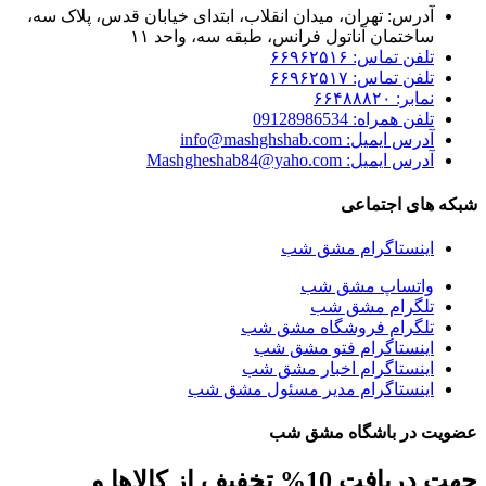
آدرس: تهران، میدان انقلاب، ابتدای خیابان قدس، پلاک سه،
ساختمان آناتول فرانس، طبقه سه، واحد ۱۱
تلفن تماس: ۶۶۹۶۲۵۱۶
تلفن تماس: ۶۶۹۶۲۵۱۷
نمابر: ۶۶۴۸۸۸۲۰
تلفن همراه: 09128986534
آدرس ایمیل: info@mashghshab.com
آدرس ایمیل: Mashgheshab84@yaho.com
شبکه های اجتماعی
اینستاگرام مشق شب
واتساپ مشق شب
تلگرام مشق شب
تلگرام فروشگاه مشق شب
اینستاگرام فتو مشق شب
اینستاگرام اخبار مشق شب
اینستاگرام مدیر مسئول مشق شب
عضویت در باشگاه مشق شب
جهت دریافت 10% تخفیف از کالاها و