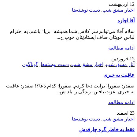
12
اردیبهشت
اخبار مشق شب
,
دست نوشته‌ها
آقا اجازه
سلام آقا! می‌توانم سر کلاس شما همیشه "برپا" باشم. به احترام
لباسِ خوبتان صاف ایستادنِتان خوب ح...
ادامه مطالعه
15
فروردین
آثار مشق شب
,
اخبار مشق شب
,
دست نوشته‌ها
,
گوناگون
عاقبت به خیری
صفدر: صفورا! برایت دعا کردم. صفورا: کدام دعا؟! صفدر: عاقبت
به خیری. عزت یافتن، زندگی را بلد ش...
ادامه مطالعه
23
اسفند
اخبار مشق شب
,
دست نوشته‌ها
فقط به خاطر گره چارقدش