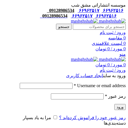
موسسه انتشاراتی مشق شب
09128986534
۶۶۹۶۲۵۱۷
۶۶۹۶۲۵۱۶
09128986534
۶۶۹۶۲۵۱۷
۶۶۹۶۲۵۱۶
جستجو
ورود / ثبت نام
0
مقایسه
0
لیست علاقمندی
0
مورد
/
0
تومان
منو
0
مورد
/
0
تومان
ورود / ثبت نام
ورود به سایت
ایجاد حساب کاربری
*
Username or email address
رمز عبور
*
ورود
رمز عبور خود را فراموش کرده‌اید ؟
مرا به یاد بسپار
دسته‌بندی‌ها