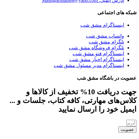
آدرس ایمیل: Mashgheshab84@yaho.com
شبکه های اجتماعی
اینستاگرام مشق شب
واتساپ مشق شب
تلگرام مشق شب
تلگرام فروشگاه مشق شب
اینستاگرام فتو مشق شب
اینستاگرام اخبار مشق شب
اینستاگرام مدیر مسئول مشق شب
عضویت در باشگاه مشق شب
جهت دریافت 10% تخفیف از کالاها و
کلاس‌های مهارتی، کافه کتاب، جلسات و ...
ایمیل خود را ارسال نمایید
عضویت