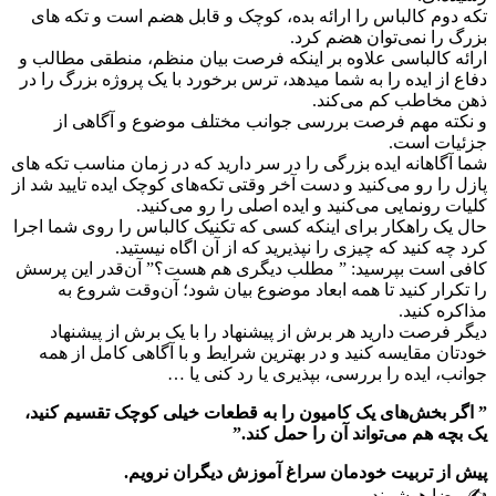
تکه دوم کالباس را ارائه بده، کوچک و قابل هضم است و تکه های
بزرگ را نمی‌توان هضم کرد.
ارائه کالباسی علاوه بر اینکه فرصت بیان منظم، منطقی مطالب و
دفاع از ایده را به شما میدهد، ترس برخورد با یک پروژه بزرگ را در
ذهن مخاطب کم می‌کند.
و نکته مهم فرصت بررسی جوانب مختلف موضوع و آگاهی از
جزئیات است.
شما آگاهانه ایده بزرگی را در سر دارید که در زمان مناسب تکه های
پازل را رو می‌کنید و دست آخر وقتی تکه‌های کوچک ایده تایید شد از
کلیات رونمایی می‌کنید و ایده اصلی را رو می‌کنید.
حال یک راهکار برای اینکه کسی که تکنیک کالباس را روی شما اجرا
کرد چه کنید که چیزی را نپذیرید که از آن اگاه نیستید.
کافی است بپرسید: ” مطلب دیگری هم هست؟” آن‌قدر این پرسش
را تکرار کنید تا همه ابعاد موضوع بیان شود؛ آن‌وقت شروع به
مذاکره کنید.
دیگر فرصت دارید هر برش از پیشنهاد را با یک برش از پیشنهاد
خودتان مقایسه کنید و در بهترین شرایط و با آگاهی کامل از همه
جوانب، ایده را بررسی، بپذیری یا رد کنی یا …
” اگر بخش‌های یک کامیون را به قطعات خیلی کوچک تقسیم کنید،
یک بچه هم می‌تواند آن را حمل کند.”
پیش از تربیت خودمان سراغ آموزش دیگران نرویم.
✍️ رضا هوشمند