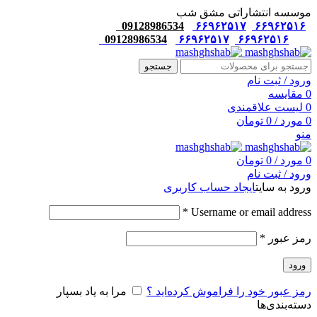
موسسه انتشاراتی مشق شب
09128986534
۶۶۹۶۲۵۱۷
۶۶۹۶۲۵۱۶
09128986534
۶۶۹۶۲۵۱۷
۶۶۹۶۲۵۱۶
جستجو
ورود / ثبت نام
0
مقایسه
0
لیست علاقمندی
0
مورد
/
0
تومان
منو
0
مورد
/
0
تومان
ورود / ثبت نام
ورود به سایت
ایجاد حساب کاربری
*
Username or email address
رمز عبور
*
ورود
رمز عبور خود را فراموش کرده‌اید ؟
مرا به یاد بسپار
دسته‌بندی‌ها