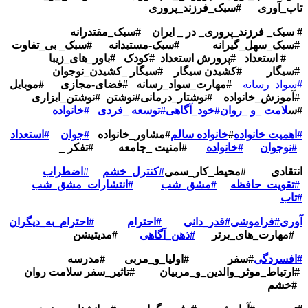
تاب_آوری
#سبک_فرزند_پروری
# سبک_ فرزند_پروری_ در _ ایران #سبک_مقتدرانه
#سبک_سهل_گیرانه #سبک-مستبدانه #سبک_ بی_تفاوت
# استعداد #پرورش استعداد #کودک #باور_های_زیبا
#سیگار #کشیدن سیگار #سیگار _کشیدن_نوجوان
#سواد_رسانه
#مهارت_سواد_رسانه
#فضای-مجازی
#موبایل
#آموزش_خانواده
#نوشتار_درمانی
#نوشتن
#نوشتن_ابزاری
#س
لامت _و _روان
#خود_آگاهی
#توسعه _فردی
#خانواده
#اهمیت خانواده
#
خانواده سالم
#مشاور_خانواده
#جوان
#استعداد
#نوجوان
#خانواده
#امنیت _جامعه
#تفکر _
انتقادی
#محیط_کار_سمی
#کنترل_خشم
#اضطراب
#تقویت_حافظه
#مشق_شب
#انتشارات_مشق_شب
#تاب
آوری
#فراموشی
#قدر_دانی
#احترام
#احترام_به_دیگران
#مهارت_های_برتر
#ذهن_آگاهی
#مدیتیشن
#افسردگی
#سفر
#اولیا_و_مربی
#مدرسه
#ارتباط_موثر_والدین_و_مربیان
#تاثیر_سفر سلامت روان
#خشم