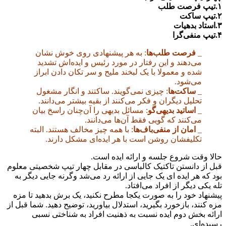
۱.تیپ فرصت طلب
۲.تیپ ساکت
۳.استاد بدهیات
۴.تیپ منفی‌گرا
_
فرصت طلب‌ها
: به هر پیشنهادی روی خوش نشان
می‌دهند و این رفتار در مورد رئیس و ایده‌اش تشدید
شده و معمولا با یک لبخند ملیح و سر تکان دادن ابراز
می‌شود.
_
ساکت‌ها
: چیزی نمی‌گویند. ساکتند و انگار مشغول
تحلیل دیگران و فکر می‌کنند از بقیه بیشتر می‌دانند.
_
اساتید بدیهی‌گو
: مسائل بدیهی را آن‌چنان راسخ بیان
می‌کنند که گویی فقط آن‌ها می‌دانند.
_
امان از منفی‌باف‌ها
: با همه چیز مخالف هستند. البته
تکلیفشان روشن است با هر ایده‌ای مشکل دارند.
حالا وقت شروع جلسه و ارائه ایده است.
قبل از دانستن تاکتیک کالباسی در مقابل چهار تیپ شخصیتی معلوم
بود که هر ایده ای یک جایی از ارائه رد می‌شد وگرنه جایی دیگر به
تله یکی دیگر از افراد می‌افتاد.
پیشنهاد خود را به صورت یکجا مطرح نکنید، یک برش بدهید تا مزه
مزه کنند، بازخورد بگیرید، استدلال بیاورید، توضیح دهید. شما قبل از
ارائه بخش دوم ایده نسبت به ذهنیت افراد به شناختی نسبی
رسیده‌ای.