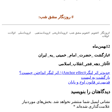
#
روزنگار مشق شب
:
#روزنگار #تقویم #تقویم مشق شب #رویدادتاریخی #رویدادمذهبی #رویدادملی #ولادت
#وفات
12بهمن‌ماه
#بازگشت _حضرت_ امام_ خمینی _به_ ایران
#آغاز_دهه_فجر_انقلاب_اسلامی
جدیدتر
اثر لنگر(Anchor effect) / اثر لنگر انداختن چیست؟
بازگشت بە لیست
قدیمی‌تر
قانون اوج و پایان
دیدگاهتان را بنویسید
نشانی ایمیل شما منتشر نخواهد شد.
بخش‌های موردنیاز
علامت‌گذاری شده‌اند
*