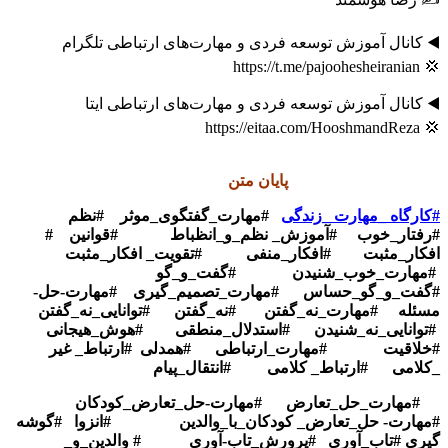
◀️ کانال آموزش توسعه فردی و مهارت‌های ارتباطی تلگرام
💢 https://t.me/pajoohesheiranian
◀️ کانال آموزش توسعه فردی و مهارت‌های ارتباطی ایتا
💢 https://eitaa.com/HooshmandReza
پایان متن
#کارگاه _مهارت _زندگی
#مهارت_گفتگوی_موثر #نظم
#رفتار_خوب #آموزش_ نظم_و_انظباط #قوانین #
افکار_مثبت #افکار_منفی #تقویت_ افکار_مثبت
#مهارت_خوب_شنیدن #گفت_و_گو
#گفت_و_گو_حساس #مهارت_تصمیم_گیری #مهارت-حل-
مسئله #مهارت_نه_گفتن #نه_گفتن #توانایی_نه_گفتن
#توانایی_نه_شنیدن #استدلال_منطقی #هوش_هیجانی
#خلاقیت #مهارت_ارتباطی #همدلی #ارتباط_ غیر
_کلامی #ارتباط_ کلامی #انتقال_پیام
#مهارت_حل_تعارض #مهارت-حل_تعارض_کودکان
#مهارت- حل_تعارض_ کودکان_با_والدین
#انزوا #گوشه
گیری
#تاب_آوری #پرورش_تاب-آوری # والدین_و_