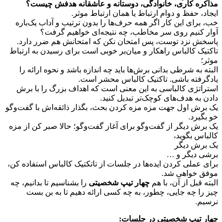
مذاکره کاری، خانوادگی، دوستانه و عاشقانه هدفش چیست؟
ایجاد، حفظ و دوام ارتباط یا همان ارتباط موثر.
خب، برای این کار اگر همه حرف‌ها را بدون ترتیب و آداب یک‌باره
آوار کنیم روی سر مخاطب، چه نتیجه‌ای خواهیم گرفت؟
پاسخش نزد توست، پس امتحان نکن که امتحانش هم ضرر دارد.
تاکتیک کالباس راهکار و میان‌بر خوبی است برای رسیدن به ارتباط
موثر؛
البته به شرطی بدانی برش‌ها باید چه اندازه باشد و نحوه ارائه را
یادگرفته باشی. تاکتیک کالباس محشر است.
استراتژی کالباسی به این معنی است که اهداف بزرگ را با برش
دادن به هدف‌های کوچک‌تر تبدیل کنید.
یک برش اول جهت مزه مزه کردن بحث، بگذار ذائقه‌اش با گفت‌وگو
خو بگیرد.
یک برش دیگر از گفت‌وگو برای آغاز گفت‌وگو؛ حالا صبر کن از مزه
کالباس بگوید،
یک برش دیگر
برشی دیگر و …
برای عملی کردن ایده‌ها در جلسات از تاتکتیک کالباس استفاده کن،
موفق خواهی شد.
البته قبل از آن، با هم
چهار تیپ شخصیتی
را بشناسیم تا بدانیم، چه
چیز را چه جایی، چطور، به چه کسی ارائه دهیم تا به بن بست
نرسیم.
چهار تیپ شخصیتی در جلسات: