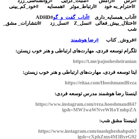
#ترس
#آرامش
#مثبت_گرایی
#روانشناسی_زرد
#احترام_به خود
#ارتباط_موثر
#همسایه
#خود_کم_بینی
#آداب_همسایه_داری
#آداب_گفت_و_گو
#ADHD
#اختلال_بیش_فعالی #نسل_Z #نسل_زد #انتشارات_ مشق_
شب
#فروش_ کتاب
#رضا هوشمند
تلگرام توسعه فردی، مهارت‌های ارتباطی و هنر خوب زیستن:
https://t.me/pajoohesheiranian
ایتا توسعه فردی، مهارت‌های ارتباطی و هنر خوب زیستن:
https://eitaa.com/HooshmandReza
اینستا رضا هوشمند مدرس توسعه فردی:
https://www.instagram.com/reza.hooshmand84?
igsh=MW1waWNveWRoYmhpZA
اینیستا مشق شب:
https://www.instagram.com/mashgheshabpub?
igsh=cXphZmx4M3ByeG92