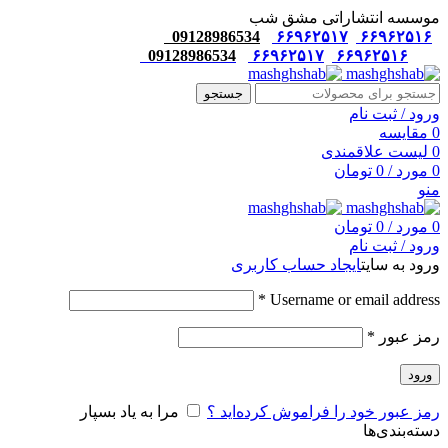
موسسه انتشاراتی مشق شب
09128986534
۶۶۹۶۲۵۱۷
۶۶۹۶۲۵۱۶
09128986534
۶۶۹۶۲۵۱۷
۶۶۹۶۲۵۱۶
جستجو
ورود / ثبت نام
0
مقایسه
0
لیست علاقمندی
0
مورد
/
0
تومان
منو
0
مورد
/
0
تومان
ورود / ثبت نام
ورود به سایت
ایجاد حساب کاربری
*
Username or email address
رمز عبور
*
ورود
رمز عبور خود را فراموش کرده‌اید ؟
مرا به یاد بسپار
دسته‌بندی‌ها