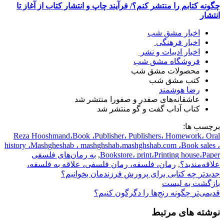
چگونه کتابم را منتشر کنم؟/ فرآیند چاپ و انتشار کتاب از آغاز تا
انتشار
اخبار مشق شب
اخبار فرهنگی
اخبار ادبیات و نشر
فروشگاه مشق شب
محصولات مشق شب
کتب مشق شب
رضا هوشمند
عاشقانه‌های صفدر و صفورا منتشر شد
کتاب آداب گفت و گو منتشر شد
برچسب ها:
Reza Hooshmand،Book ،Publisher، Publishers، Homework، Oral
history ،Mashgheshab ، mashghshab،mashghshab.com ،Book sales ،
Bookstore، print،Printing house،Paper
,
به رمان‌های فلسفی
علاقه‌مندید؟
,
رمان، فلسفه، رمان فلسفی، علاقه به فلسفه،
جدیدتر
چه کتابی برای پرورش فرزندمان بخوانیم؟
بازگشت بە لیست
قدیمی‌تر
چگونه رنج‌ها را دگرگون کنیم؟
نوشته های مرتبط