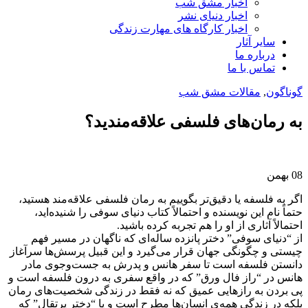
اخبار مشق شب
اخبار دنیای نشر
اخبار کارگاه های مهارت زندگی
سایر آثار
درباره ما
تماس با ما
گوناگون
,
مقالات مشق شب
به رمان‌های فلسفی علاقه‌مندید؟
08
بهمن
اگر به فلسفه یا دقیق‌تر بگوییم به رمان فلسفی علاقه‌مند هستید،
حتماً نام این نویسنده و احتمالاً کتاب دنیای سوفی را شنیده‌‌اید،
احتمالاً آثاری از او را هم تجربه کرده باشید.
از “دنیای سوفی” دختر پانزده ساله‌ای که ناگهان در مسیر فهم
چیستی و چگونگی جهان قرار می‌گیرد و این قبیل پرسش‌ها سرآغاز
دانستن فلسفه است تا سفر هانس و پدرش به جست‌وجوی مادر
هانس در “راز فال ورق” که در واقع سفری به درون فلسفه است و
پی بردن به رازهایی عمیق که نه فقط در زندگی شخصیت‌های رمان
بلکه در زندگی همه‌ی انسان‌ها مطرح است و یا “دختر پرتقال” که