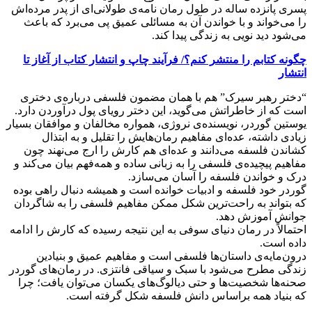
پسری پانزده ساله در طول رمان نامه‌ی طولانی‌ای از پدر مرده‌اش
را می‌خواند و با خواندن آن به مسائلی عمیق پی می‌برد که باعث
می‌شود دید نویی به زندگی پیدا کند.
چگونه کتابم را منتشر کنم؟/ فرآیند چاپ و انتشار کتاب از آغاز تا
انتشار
“دختر رهبر سیرک” هم با همان مضمون فلسفی درباره‌ی دختری
است که از خاطراتش می‌گوید، این دختر رویای پول درآوردن دارد.
یوستین گوردر، نویسنده‌ی نروژی، همواره مخالفان و موافقان بسیار
زیادی داشته، عده‌ای مفاهیم رمان‌هایش را تقلیل و به ابتذال
کشاندن فلسفه می‌دانند و عده‌ای هم کارش را ارج می‌نهند چون
مفاهیم پیچیده‌ی فلسفی را به زبانی ساده و همه‌فهم بیان می‌کند و
درک و خواندن فلسفه را آسان می‌سازد.
گوردر خود فلسفه و ادبیات خوانده است و همیشه دنبال راهی بوده
که بتواند به راحت‌ترین شکل ممکن مفاهیم فلسفی را به شاگردان
جوانش آموزش دهد.
احتمالاً در رمان دنیای سوفی به این نتیجه رسیده که کارش را ادامه
داده است.
درون‌مایه‌‌ی داستان‌ها فلسفی است و مفاهیم عمیق و بنیادین
زندگی مطرح می‌شود با سبک و سیاقی فانتزی. در رمان‌های گوردر
صحنه‌ها شخصیت‌ها و حتی دیالوگ‌های یکسان می‌توان یافت؛ چرا
که بنیاد همه براساس دانش فلسفه شکل گرفته است.