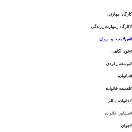
کارگاه_مهارتی
#کارگاه _مهارت _زندگی
#س
لامت _و _روان
#خود_آگاهی
#توسعه _فردی
#خانواده
#اهمیت خانواده
#
خانواده سالم
#مشاور_خانواده
#جوان