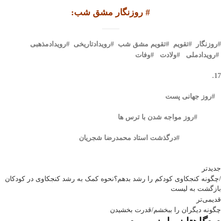
#
روزنگار مشق شب
:
#
روزنگار #تقویم #تقویم مشق شب #رویدادتاریخی #رویدادمذهبی
#رویدادملی #ولادت #وفات
17.
#روز جهانی پست
#روز مواجه شدن با ترس ها
#درگذشت استاد محمدرضا شجریان
جدیدتر
/چگونه کنجکاوی کودکم را رشد بدهم؟نحوه کمک به رشد کنجکاوی در کودکان
بازگشت بە لیست
قدیمی‌تر
چگونه دیگران را ببخشم/قدرت بخشیدن