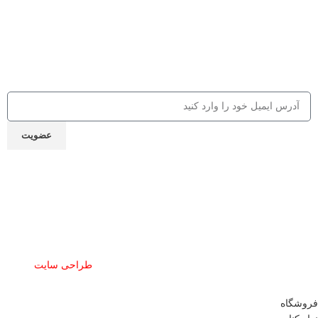
جهت دریافت 10% تخفیف از کالاها و
کلاس‌های مهارتی، کافه کتاب، جلسات و ...
ایمیل خود را ارسال نمایید
عضویت
نماد اعتماد
تمام حقوق این سایت برای مشق شب محفوظ است.
طراحی سایت
توسط
آرشیتاوب
فروشگاه