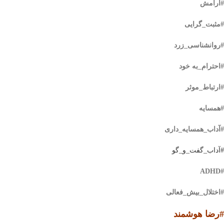
#آرامش
#مثبت_گرایی
#روانشناسی_زرد
#احترام_به خود
#ارتباط_موثر
#همسایه
#آداب_همسایه_داری
#آداب_گفت_و_گو
#ADHD
#اختلال_بیش_فعالی
#رضا هوشمند