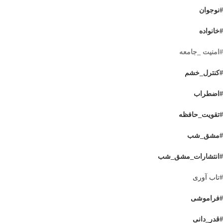
#نوجوان
#خانواده
#امنیت _جامعه
#کنترل_خشم
#اضطراب
#تقویت_حافظه
#مشق_شب
#انتشارات_مشق_شب
#تاب آوری
#فراموشی
#قدر_دانی