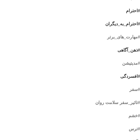
#احترام
#احترام_به_دیگران
#مهارت_های_برتر
#ذهن_آگاهی
#مدیتیشن
#افسردگی
#سفر
#تاثیر_سفر سلامت روان
#خشم
#ترس