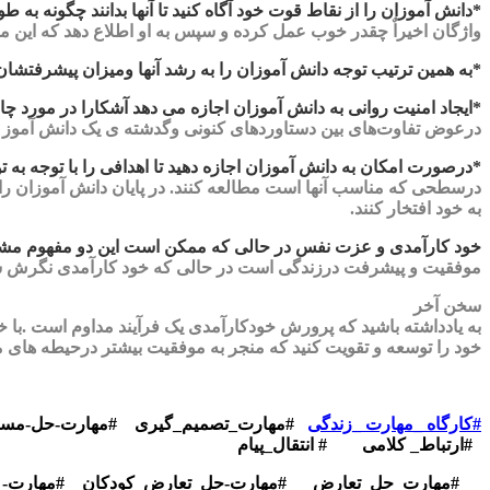
*دانش آموزان را از نقاط قوت خود آگاه کنید تا آنها بدانند چگونه به ط
واژگان اخیراٌ چقدر خوب عمل کرده و سپس به او اطلاع دهد که این م
*به همین ترتیب توجه دانش آموزان را به رشد آنها ومیزان پیشرفتشان 
*ایجاد امنیت روانی به دانش آموزان اجازه می دهد آشکارا در مورد 
درعوض تفاوت‌های بین دستاوردهای کنونی وگدشته ی یک دانش آموز ر
*درصورت امکان به دانش آموزان اجازه دهید تا اهدافی را با توجه به تو
درسطحی که مناسب آنها است مطالعه کنند. در پایان دانش آموزان را 
به خود افتخار کنند.
خود کارآمدی و عزت نفس در حالی که ممکن است این دو مفهوم مشاب
موفقیت و پیشرفت درزندگی است در حالی که خود کارآمدی نگرش شم
سخن آخر
به یادداشته باشید که پرورش خودکارآمدی یک فرآیند مداوم است .با خ
خود را توسعه و تقویت کنید که منجر به موفقیت بیشتر درحیطه های 
پایان 
#کارگاه _مهارت _زندگی
#مهارت_تصمیم_گیری #مهارت-حل-مس
#ارتباط_ کلامی # انتقال_پیام
#مهارت_حل_تعارض #مهارت-حل_تعارض_کودکان #مهارت-