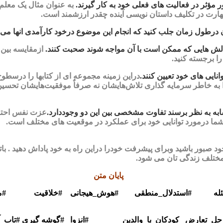
ور مؤثر در فعالیت های فعلی خود به کار گیرند.
به عنوان مثال یک معلم
هارت در تکلیف داستان نویسی آینده چقدر ارزشمند است.
درطول زمان جلب کنید که انجام این موضوع درخود کارآمدی انها می توا
چالش هایی که ممکن است با آن مواجه شوند صحبت کنند.
ازمقایسه بین د
ا برجسته کنید.
انایی های خود تعیین کنند.
دراین زمینه مجموعه ای از کتابها را درسطوح
به خاطر سرمایه گذاری تلاش‌هایشان نه صرفاٌ موفقیت‌هایشان تحسین کن
ه به نظر برسند تفاوت مشخصی بین این دو وجوددارد.
عزت نفس احترام
ا درمورد توانایی خود برای عملکرد در موقعیت های مختلف است.
ود صبور باشید وبرای پیشرفت خودرا دراین راه به خود پاداش دهید . ب
مختلف زندگی تان می شود.
متن
ئله #استدلال_منطقی #هوش_هیجانی #خلاقیت #مهارت_
 حل_تعارض_ کودکان_با_والدین
#انزوا #گوشه گیری
#تاب_