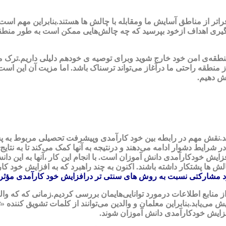
تر از مناطق آسایش ما ومقابله با چالش ها هستند.بنابراین مهم است
پیگیری اهداف ازخود بپرسید که چه چالش‌هایی ممکن است به طور منط
نطقه‌ی امن خود خارج شوید وبرای توصیه ی خودهم دلیلی داریم.ترک 
 منطقه راحتی ما درآغاز می‌تواند ترسناک باشد. اما مزیت آن این ا
یش دهیم.
د.نقش مهم در رابطه بین خود کارآمدی وپیشرفت تحصیلی مربوط به پشت
ر شرایط دشوار ادامه می‌دهند و درنتیجه به آنها کمک می‌کند تا به نت
یش خودکارآمدی دانش آموزان است. با انجام این کار ،آنها به این دانش
الش ها پشتکار داشته باشند. اکنون به چند راهبرد که به افزایش خود ک
رد مشارکتی نسبت به روش های سنتی تر درافزایش خود کارآمدی مؤثر
ز منابع اطلاعات درمورد توانایی‌هایمان بررسی کردیم.زمانی که که والد
 می‌یابد.بنابراین معلمان و والدین می‌توانند از کلمات تشویق کننده «تو 
فزایش خودکارآمدی دانش آموزان شوند.