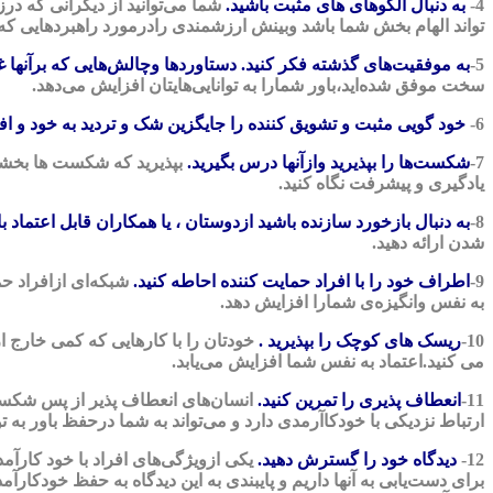
4-
به دنبال الگوهای های مثبت باشید.
شما می‌توانید از دیگرانی که در
تواند الهام بخش شما باشد وبینش ارزشمندی رادرمورد راهبردهایی که به 
5-
به موفقیت‌های گذشته فکر کنید. دستاوردها وچالش‌هایی که برآنها غلبه
سخت موفق شده‌اید،باور شمارا به توانایی‌هایتان افزایش می‌دهد.
6-
خود گویی مثبت و تشویق کننده را جایگزین شک و تردید به خود و افک
7-
شکست‌ها را بپذیرید وازآنها درس بگیرید.
بپذیرید که شکست ها بخشی ط
یادگیری و پیشرفت نگاه کنید.
8-
به دنبال بازخورد سازنده باشید ازدوستان ، یا همکاران قابل اعتماد ب
شدن ارائه دهید.
9-
اطراف خود را با افراد حمایت کننده احاطه کنید.
شبکه‌ای ازافراد حم
به نفس وانگیزه‌ی شمارا افزایش دهد.
10-
ریسک های کوچک را بپذیرید .
خودتان را با کارهایی که کمی خارج 
می کنید.اعتماد به نفس شما افزایش می‌یابد.
11-
انعطاف پذیری را تمرین کنید.
انسان‌های انعطاف پذیر از پس شکست‌ه
ارتباط نزدیکی با خودکاآرمدی دارد و می‌تواند به شما درحفظ باور به
12-
دیدگاه خود را گسترش دهید.
یکی ازویژگی‌های افراد با خود کارآمدی
برای دست‌یابی به آنها داریم و پایبندی به این دیدگاه به حفظ خودکار