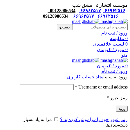
موسسه انتشاراتی مشق شب
09128986534
۶۶۹۶۲۵۱۷
۶۶۹۶۲۵۱۶
09128986534
۶۶۹۶۲۵۱۷
۶۶۹۶۲۵۱۶
جستجو
ورود / ثبت نام
0
مقایسه
0
لیست علاقمندی
0
مورد
/
0
تومان
منو
0
مورد
/
0
تومان
ورود / ثبت نام
ورود به سایت
ایجاد حساب کاربری
*
Username or email address
رمز عبور
*
ورود
رمز عبور خود را فراموش کرده‌اید ؟
مرا به یاد بسپار
دسته‌بندی‌ها