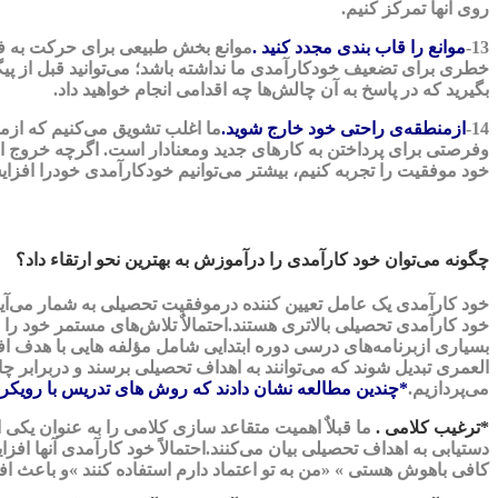
روی آنها تمرکز کنیم.
13-
موانع را قاب بندی مجدد کنید .
موانع بخش طبیعی برای حرکت به فرا
خطری برای تضعیف خودکارآمدی ما نداشته باشد؛ می‌توانید قبل از 
بگیرید که در پاسخ به آن چالش‌ها چه اقدامی انجام خواهید داد.
14-
ازمنطقه‌ی راحتی خود خارج شوید.
ما اغلب تشویق می‌کنیم که ازم
وفرصتی برای پرداختن به کارهای جدید ومعنادار است. اگرچه خروج از
خود موفقیت را تجربه کنیم، بیشتر می‌توانیم خودکارآمدی خودرا افزا
چگونه می‌توان خود کارآمدی را درآموزش به بهترین نحو ارتقاء داد؟
خود کارآمدی یک عامل تعیین کننده درموفقیت تحصیلی به شمار می‌آی
خود کارآمدی تحصیلی بالاتری هستند.احتمالاٌ تلاش‌های مستمر خود را د
بسیاری ازبرنامه‌های درسی دوره ابتدایی شامل مؤلفه هایی با هدف افزا
العمری تبدیل شوند که می‌توانند به اهداف تحصیلی برسند و دربرابر چ
می‌پردازیم.
*چندین مطالعه نشان دادند که روش های تدریس با رویک
*ترغیب کلامی .
ما قبلاٌ اهمیت متقاعد سازی کلامی را به عنوان یکی ا
دستیابی به اهداف تحصیلی بیان می‌کنند.احتمالاً خود کارآمدی آنها افزایش
کافی باهوش هستی » «من به تو اعتماد دارم استفاده کنند »و باعث ا